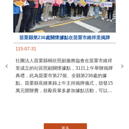
苗栗縣第236處關懷據點在苗栗市維祥里揭牌
11
115-07-31
國
社團法人苗栗縣桐欣照顧服務協會在苗栗市維祥
苗
里成立的社區照顧關懷據點，31日上午舉辦揭牌
署
典禮，此為苗栗市第27個、全縣第236處的據
作
點。苗栗縣長鍾東錦上午主持揭牌儀式，頒發15
縣
萬元開辦費，鼓勵長輩多參加據點活動，可以更
手
加健康、長壽。 坐落於苗栗市維祥里光華街89
號的社區照顧關懷據點，今 ...
更多