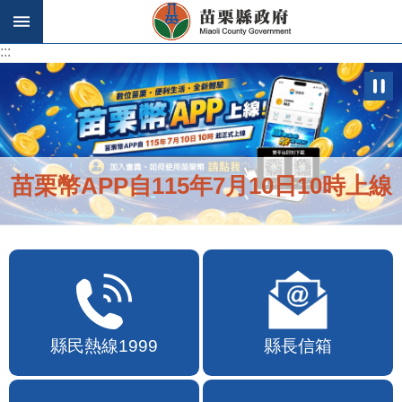
跳到主要內容區塊
:::
:::
苗栗幣APP自115年7月10日10時上線
縣民熱線1999
縣長信箱