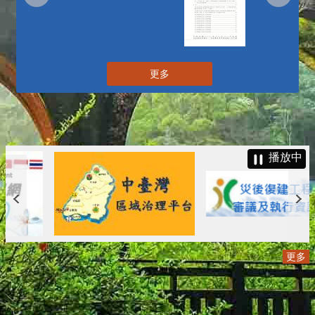
更多
播放中
更多