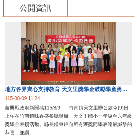
公開資訊
地方各界齊心支持教育 天文里獎學金鼓勵學童勇敢追夢
115-08-09 11:24
苗栗縣政府新聞稿115/8/9 竹南鎮天文里辦公處今(9)日
上午在竹南鎮味香盛餐廳舉辦，天文里國小一年級至六年級
獎學金表揚活動。縣長鍾東錦向所有獲獎同學表達最誠摯的
恭喜，並讚 ...