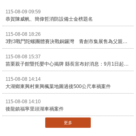
115-08-09 09:59
恭賀陳威帆、簡偉哲消防設備士金榜題名
115-08-08 18:26
3對3戰鬥陀螺團體賽決戰銅鑼灣 青創市集展售為父親節增添繽紛
115-08-08 15:37
苗栗親子館暨托嬰中心揭牌 縣長宣布好消息：9月1日起調降臨時托嬰費用
115-08-08 14:14
大湖鄉東興村東興楓葉地圖過後500公尺車禍案件
115-08-08 14:10
後龍鎮福寧里頭湖車禍案件
更多