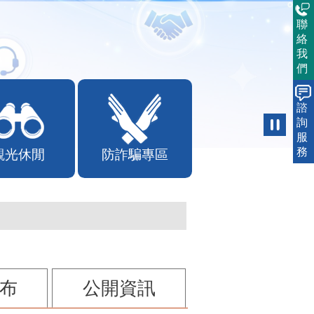
聯
絡
我
們
諮
詢
服
務
觀光休閒
防詐騙專區
布
公開資訊