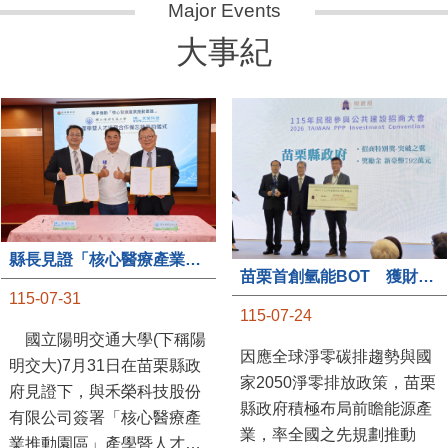
大事紀
縣長見證「核心醫療產業推動園區」產學合作簽約儀式
苗栗首創氫能BOT 獲財政部「突破之翼」肯定
115-07-31
115-07-24
國立陽明交通大學(下稱陽
因應全球淨零碳排趨勢與國
明交大)7月31日在苗栗縣政
家2050淨零排放政策，苗栗
府見證下，與禾榮科技股份
縣政府積極布局前瞻能源產
有限公司簽署「核心醫療產
業，率全國之先規劃推動
業推動園區」產學暨人才培