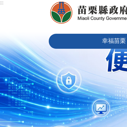
:::
跳到主要內容區塊
:::
幸福苗栗