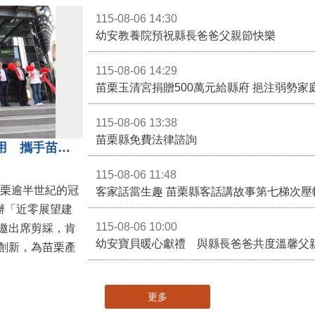
115-08-06 14:30
幼安教養院預祝縣長爸爸父親節快樂
115-08-06 14:29
苗栗玉清宮捐贈500萬元給縣府 挹注弱勢
115-08-06 13:38
苗栗縣免費法律諮詢
冠軍建材「近零展望建材館」啟用 攜手苗栗邁向低碳建築新未來
115-08-06 11:48
苗栗逾半世紀的冠
客家話當生趣 苗栗縣客話講故事第七梯次壓
舉辦「近零展望建
115-08-06 10:00
邀出席剪綵，肯
幼安寶貝暖心獻禮 與縣長爸爸共度溫馨父
創新，為苗栗產
更多