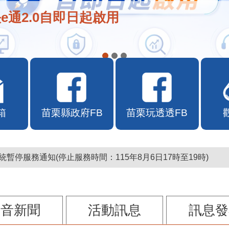
e通2.0自即日起啟用
箱
苗栗縣政府FB
苗栗玩透透FB
暫停服務通知(停止服務時間：115年8月6日17時至19時)
影音新聞
活動訊息
訊息發