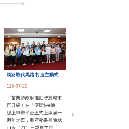
第235處關懷據點揭牌運作 縣長宣布共餐補助將加碼到1萬元
網路取代馬路 打造主動式數位便民服務 苗栗便民快e通 2.0智慧升級啟用
115-07-20
115-07-21
苗栗縣政府攜手牧田家庭
苗栗縣政府推動智慧城市
關懷協會，在頭屋鄉設立的
再升級！在「便民快e通」
社區照顧關懷據點20日揭牌
線上申辦平台正式上線滿一
運作，這是鄉內第6個、全
週年之際，縣府秘書長陳斌
縣第235處的據點；縣長鍾
山今（21）日親自主持「便