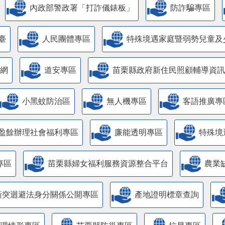
內政部警政署「打詐儀錶板」
防詐騙專區
臺
人民團體專區
特殊境遇家庭暨弱勢兒童及
網
道安專區
苗栗縣政府新住民照顧輔導資訊
小黑蚊防治區
無人機專區
客語推廣專
盈餘辦理社會福利專區
廉能透明專區
特殊境
專區
苗栗縣婦女福利服務資源整合平台
農業
衝突迴避法身分關係公開專區
產地證明標章查詢