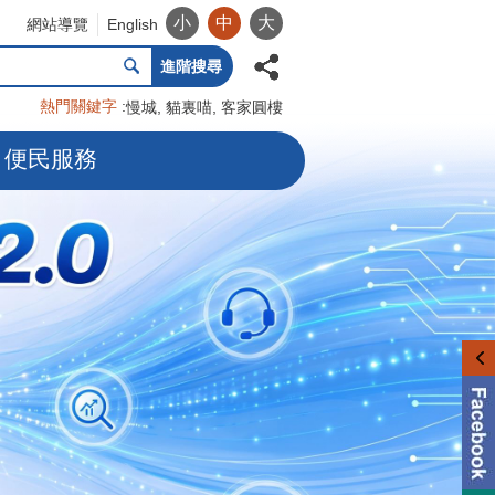
小
中
大
網站導覽
English
進階搜尋
熱門關鍵字
慢城
貓裏喵
客家圓樓
便民服務