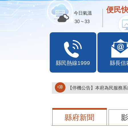
便民快
今日氣溫
30 ~ 33
縣民熱線1999
縣長信
【停機公告】本府為民服務系統
縣府新聞