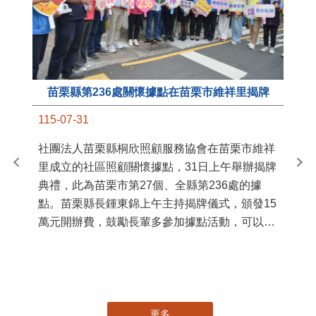
苗栗縣第236處關懷據點在苗栗市維祥里揭牌
11
115-07-31
國
社團法人苗栗縣桐欣照顧服務協會在苗栗市維祥
苗
里成立的社區照顧關懷據點，31日上午舉辦揭牌
署
典禮，此為苗栗市第27個、全縣第236處的據
作
點。苗栗縣長鍾東錦上午主持揭牌儀式，頒發15
縣
萬元開辦費，鼓勵長輩多參加據點活動，可以更
手
加健康、長壽。 坐落於苗栗市維祥里光華街89
號的社區照顧關懷據點，今 ...