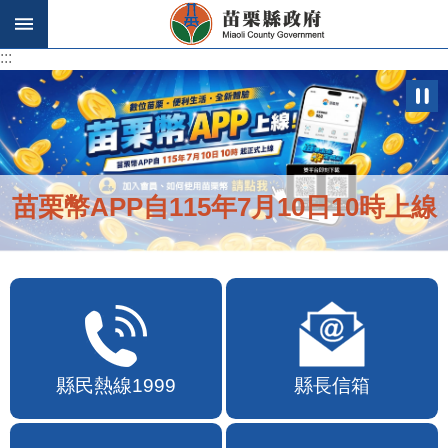
跳到主要內容區塊
:::
:::
便民快e通2.0自即日起啟用
縣民熱線1999
縣長信箱