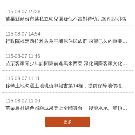
115-08-07 15:36
苗栗縣頭份市某私立幼兒園疑似不當對待幼兒案件說明稿
115-08-07 14:54
行政院核定西拉雅族為平埔原住民族群 盼望已久的重要時刻到來！8月13日起受理民族成員名冊登記
115-08-07 11:46
苗栗客家青少年訪問團前進馬來西亞 深化國際客家文化交流
115-08-07 11:11
移轉土地勾選土地現值申報書第14欄，提前保障地價稅節稅權益
115-08-07 11:00
苗栗農村綠色照顧成果登上全國舞台！ 後龍水尾、埔頂社區前進2026高齡健康產業博覽會
更多