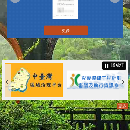
更多
播放中
更多