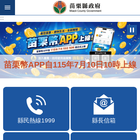
跳到主要內容區塊
:::
:::
苗栗幣APP自115年7月10日10時上線
縣民熱線1999
縣長信箱