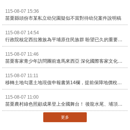
115-08-07 15:36
苗栗縣頭份市某私立幼兒園疑似不當對待幼兒案件說明稿
115-08-07 14:54
行政院核定西拉雅族為平埔原住民族群 盼望已久的重要時刻到來！8月13日起受理民族成員名冊登記
115-08-07 11:46
苗栗客家青少年訪問團前進馬來西亞 深化國際客家文化交流
115-08-07 11:11
移轉土地勾選土地現值申報書第14欄，提前保障地價稅節稅權益
115-08-07 11:00
苗栗農村綠色照顧成果登上全國舞台！ 後龍水尾、埔頂社區前進2026高齡健康產業博覽會
更多