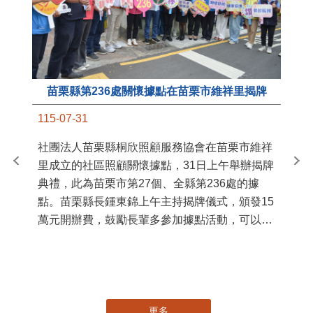
苗栗縣第236處關懷據點在苗栗市維祥里揭牌
11
115-07-31
國
社團法人苗栗縣桐欣照顧服務協會在苗栗市維祥
苗
里成立的社區照顧關懷據點，31日上午舉辦揭牌
署
典禮，此為苗栗市第27個、全縣第236處的據
作
點。苗栗縣長鍾東錦上午主持揭牌儀式，頒發15
縣
萬元開辦費，鼓勵長輩多參加據點活動，可以更
手
加健康、長壽。 坐落於苗栗市維祥里光華街89
號的社區照顧關懷據點，今 ...
更多