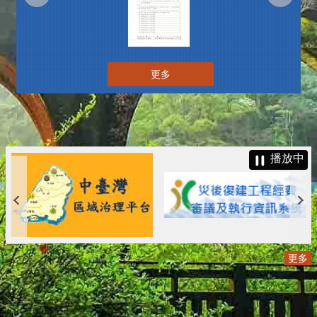
更多
播放中
更多