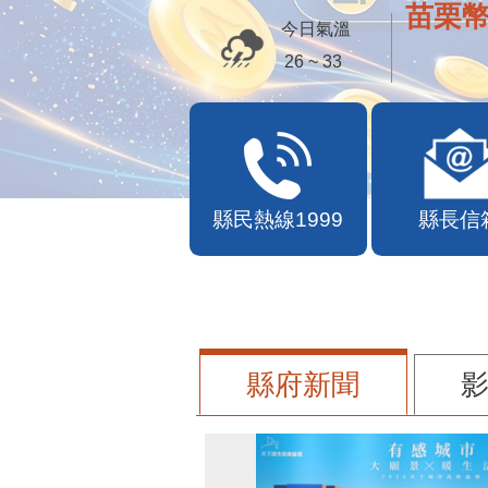
苗栗幣
今日氣溫
26 ~ 33
縣民熱線1999
縣長信
縣府新聞