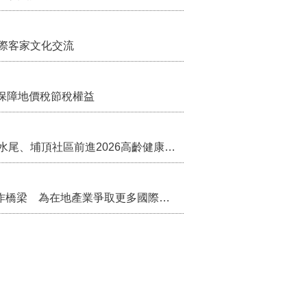
際客家文化交流
保障地價稅節稅權益
苗栗農村綠色照顧成果登上全國舞台！ 後龍水尾、埔頂社區前進2026高齡健康產業博覽會
把握國際交流契機 苗栗縣政府搭建海外合作橋梁 為在地產業爭取更多國際市場機會