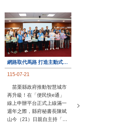
第235處關懷據點揭牌運作 縣長宣布共餐補助將加碼到1萬元
網路取代馬路 打造主動式數位便民服務 苗栗便民快e通 2.0智慧升級啟用
115-07-20
115-07-21
苗栗縣政府攜手牧田家庭
苗栗縣政府推動智慧城市
關懷協會，在頭屋鄉設立的
再升級！在「便民快e通」
社區照顧關懷據點20日揭牌
線上申辦平台正式上線滿一
運作，這是鄉內第6個、全
週年之際，縣府秘書長陳斌
縣第235處的據點；縣長鍾
山今（21）日親自主持「便
東錦在主持揭牌儀式推進據
民快e通 2.0 啟用記者會」，
點總數的同時，也宣布年底
宣布系統全面升級。數位發