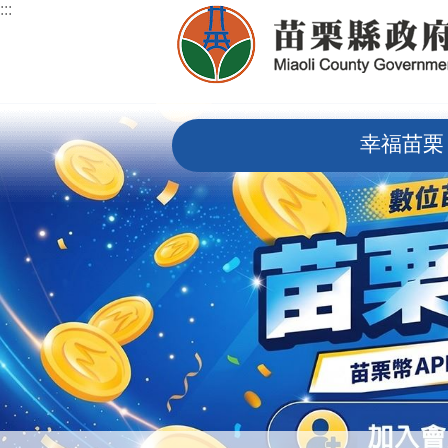
:::
跳到主要內容區塊
:::
幸福苗栗