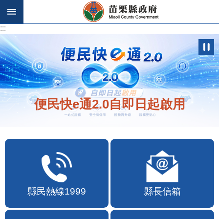
跳到主要內容區塊
:::
:::
歡迎在地店家加入苗栗幣合作行列
縣民熱線1999
縣長信箱