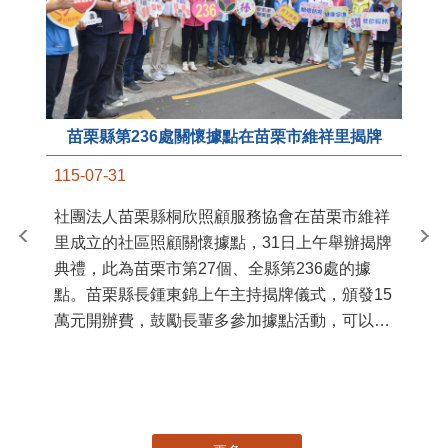
苗栗縣第236處關懷據點在苗栗市維祥里揭牌
11
115-07-31
國
社團法人苗栗縣桐欣照顧服務協會在苗栗市維祥
苗
里成立的社區照顧關懷據點，31日上午舉辦揭牌
署
典禮，此為苗栗市第27個、全縣第236處的據
作
點。苗栗縣長鍾東錦上午主持揭牌儀式，頒發15
縣
萬元開辦費，鼓勵長輩多參加據點活動，可以更
手
加健康、長壽。 坐落於苗栗市維祥里光華街89
號的社區照顧關懷據點，今 ...
更多