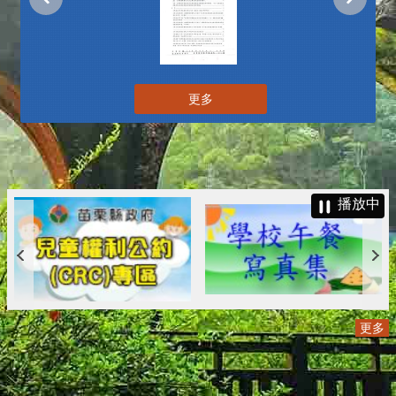
更多
播放中
更多