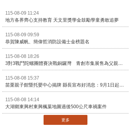
115-08-09 11:24
地方各界齊心支持教育 天文里獎學金鼓勵學童勇敢追夢
115-08-09 09:59
恭賀陳威帆、簡偉哲消防設備士金榜題名
115-08-08 18:26
3對3戰鬥陀螺團體賽決戰銅鑼灣 青創市集展售為父親節增添繽紛
115-08-08 15:37
苗栗親子館暨托嬰中心揭牌 縣長宣布好消息：9月1日起調降臨時托嬰費用
115-08-08 14:14
大湖鄉東興村東興楓葉地圖過後500公尺車禍案件
更多