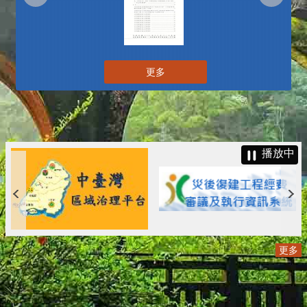
更多
播放中
更多