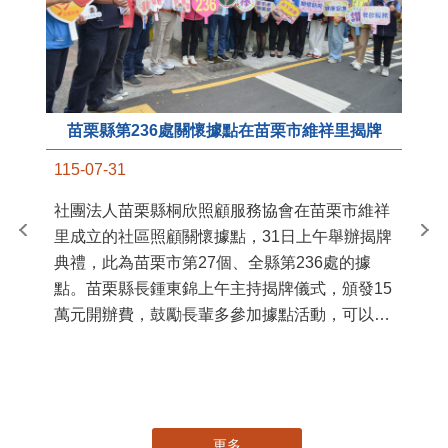
苗栗縣第236處關懷據點在苗栗市維祥里揭牌
11
115-07-31
國
社團法人苗栗縣桐欣照顧服務協會在苗栗市維祥
苗
里成立的社區照顧關懷據點，31日上午舉辦揭牌
署
典禮，此為苗栗市第27個、全縣第236處的據
作
點。苗栗縣長鍾東錦上午主持揭牌儀式，頒發15
縣
萬元開辦費，鼓勵長輩多參加據點活動，可以更
手
加健康、長壽。 坐落於苗栗市維祥里光華街89
號的社區照顧關懷據點，今 ...