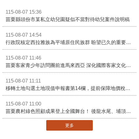
115-08-07 15:36
苗栗縣頭份市某私立幼兒園疑似不當對待幼兒案件說明稿
115-08-07 14:54
行政院核定西拉雅族為平埔原住民族群 盼望已久的重要時刻到來！8月13日起受理民族成員名冊登記
115-08-07 11:46
苗栗客家青少年訪問團前進馬來西亞 深化國際客家文化交流
115-08-07 11:11
移轉土地勾選土地現值申報書第14欄，提前保障地價稅節稅權益
115-08-07 11:00
苗栗農村綠色照顧成果登上全國舞台！ 後龍水尾、埔頂社區前進2026高齡健康產業博覽會
更多