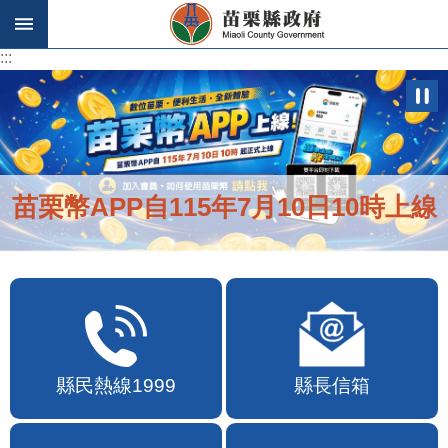
跳到主要內容區塊
:::
:::
便民快e通2.0自即日起啟用
縣民熱線1999
縣長信箱