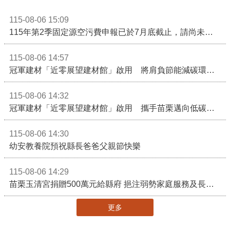
115-08-06 15:09
115年第2季固定源空污費申報已於7月底截止，請尚未申報公私場所儘速完成申繳，以免面臨滯納金及罰鍰!
115-08-06 14:57
冠軍建材「近零展望建材館」啟用 將肩負節能減碳環境教育重任
115-08-06 14:32
冠軍建材「近零展望建材館」啟用 攜手苗栗邁向低碳建築新未來
115-08-06 14:30
幼安教養院預祝縣長爸爸父親節快樂
115-08-06 14:29
苗栗玉清宮捐贈500萬元給縣府 挹注弱勢家庭服務及長照醫療資源
更多