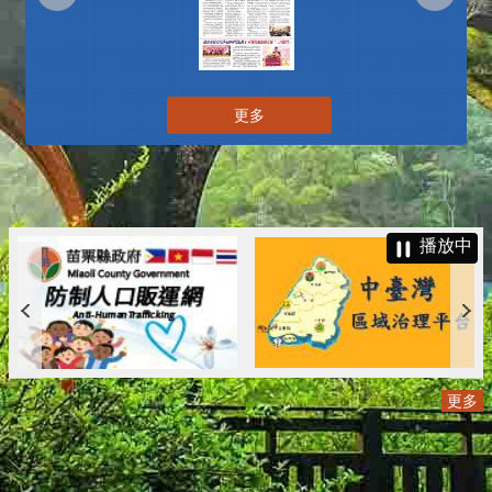
更多
播放中
更多