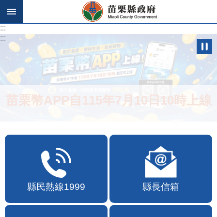
跳到主要內容區塊
:::
:::
苗栗幣APP自115年7月10日10時上線
縣民熱線1999
縣長信箱