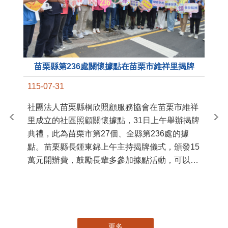
苗栗縣第236處關懷據點在苗栗市維祥里揭牌
11
115-07-31
國
社團法人苗栗縣桐欣照顧服務協會在苗栗市維祥
苗
里成立的社區照顧關懷據點，31日上午舉辦揭牌
署
典禮，此為苗栗市第27個、全縣第236處的據
作
點。苗栗縣長鍾東錦上午主持揭牌儀式，頒發15
縣
萬元開辦費，鼓勵長輩多參加據點活動，可以更
手
加健康、長壽。 坐落於苗栗市維祥里光華街89
號的社區照顧關懷據點，今 ...
更多