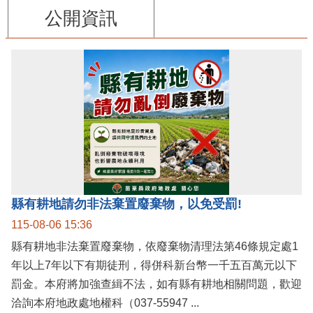
公開資訊
縣有耕地請勿非法棄置廢棄物，以免受罰!
115-08-06 15:36
縣有耕地非法棄置廢棄物，依廢棄物清理法第46條規定處1
年以上7年以下有期徒刑，得併科新台幣一千五百萬元以下
罰金。本府將加強查緝不法，如有縣有耕地相關問題，歡迎
洽詢本府地政處地權科（037-55947 ...