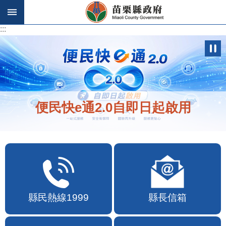
跳到主要內容區塊
:::
:::
便民快e通2.0自即日起啟用
縣民熱線1999
縣長信箱