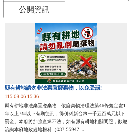
公開資訊
縣有耕地請勿非法棄置廢棄物，以免受罰!
115-08-06 15:36
縣有耕地非法棄置廢棄物，依廢棄物清理法第46條規定處1
年以上7年以下有期徒刑，得併科新台幣一千五百萬元以下
罰金。本府將加強查緝不法，如有縣有耕地相關問題，歡迎
洽詢本府地政處地權科（037-55947 ...