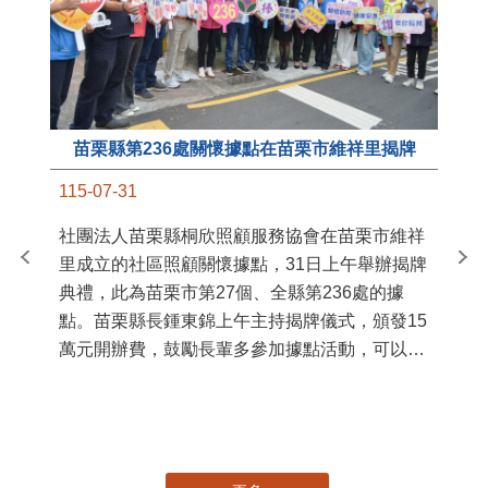
苗栗縣第236處關懷據點在苗栗市維祥里揭牌
11
115-07-31
國
社團法人苗栗縣桐欣照顧服務協會在苗栗市維祥
苗
里成立的社區照顧關懷據點，31日上午舉辦揭牌
署
典禮，此為苗栗市第27個、全縣第236處的據
作
點。苗栗縣長鍾東錦上午主持揭牌儀式，頒發15
縣
萬元開辦費，鼓勵長輩多參加據點活動，可以更
手
加健康、長壽。 坐落於苗栗市維祥里光華街89
號的社區照顧關懷據點，今 ...