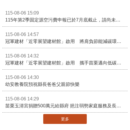
115-08-06 15:09
115年第2季固定源空污費申報已於7月底截止，請尚未申報公私場所儘速完成申繳，以免面臨滯納金及罰鍰!
115-08-06 14:57
冠軍建材「近零展望建材館」啟用 將肩負節能減碳環境教育重任
115-08-06 14:32
冠軍建材「近零展望建材館」啟用 攜手苗栗邁向低碳建築新未來
115-08-06 14:30
幼安教養院預祝縣長爸爸父親節快樂
115-08-06 14:29
苗栗玉清宮捐贈500萬元給縣府 挹注弱勢家庭服務及長照醫療資源
更多