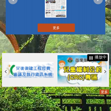
更多
播放中
更多