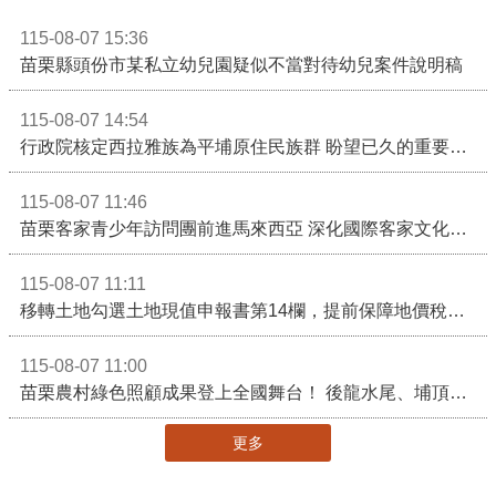
115-08-07 15:36
苗栗縣頭份市某私立幼兒園疑似不當對待幼兒案件說明稿
115-08-07 14:54
行政院核定西拉雅族為平埔原住民族群 盼望已久的重要時刻到來！8月13日起受理民族成員名冊登記
115-08-07 11:46
苗栗客家青少年訪問團前進馬來西亞 深化國際客家文化交流
115-08-07 11:11
移轉土地勾選土地現值申報書第14欄，提前保障地價稅節稅權益
115-08-07 11:00
苗栗農村綠色照顧成果登上全國舞台！ 後龍水尾、埔頂社區前進2026高齡健康產業博覽會
更多