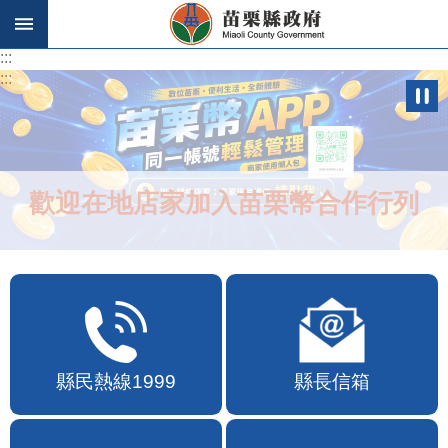
跳到主要內容區塊
:::
:::
歡迎在地店家加入苗栗幣合作行列
縣民熱線1999
縣長信箱