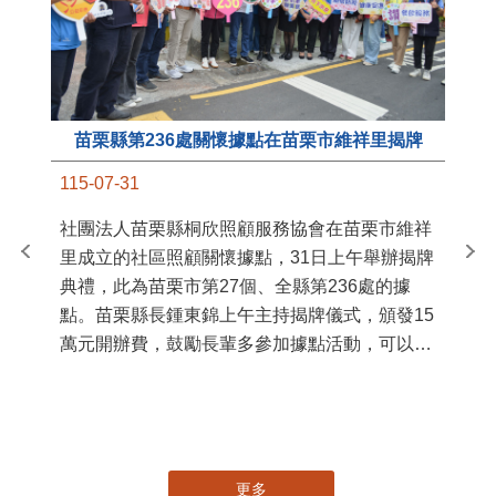
苗栗縣第236處關懷據點在苗栗市維祥里揭牌
11
115-07-31
國
社團法人苗栗縣桐欣照顧服務協會在苗栗市維祥
苗
里成立的社區照顧關懷據點，31日上午舉辦揭牌
署
典禮，此為苗栗市第27個、全縣第236處的據
作
點。苗栗縣長鍾東錦上午主持揭牌儀式，頒發15
縣
萬元開辦費，鼓勵長輩多參加據點活動，可以更
手
加健康、長壽。 坐落於苗栗市維祥里光華街89
號的社區照顧關懷據點，今 ...
更多