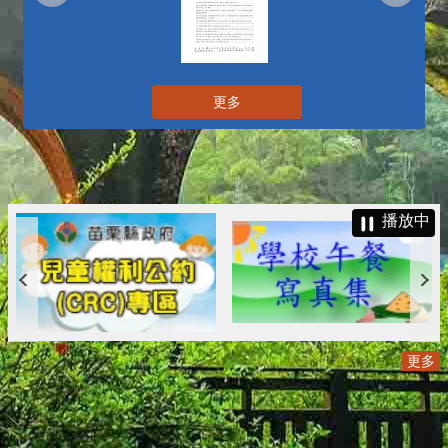
更多
播放中
更多