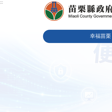
:::
跳到主要內容區塊
:::
幸福苗栗