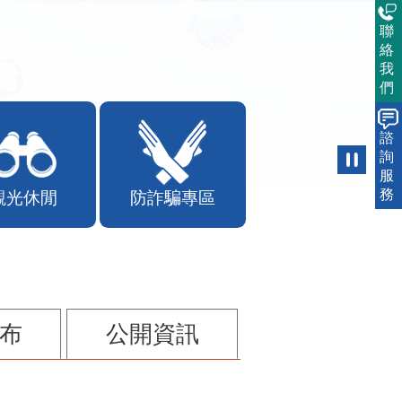
聯
絡
我
們
諮
詢
服
務
觀光休閒
防詐騙專區
布
公開資訊