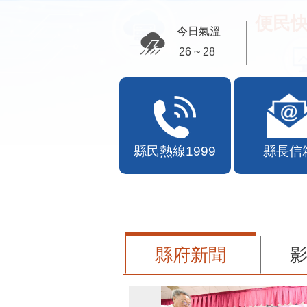
便民快
今日氣溫
26 ~ 28
縣民熱線1999
縣長信
縣府新聞