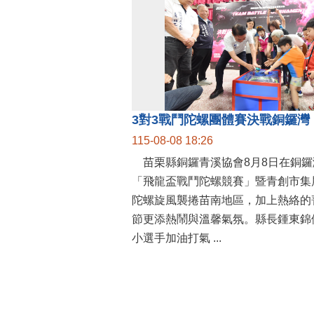
115-08-08 18:26
苗栗縣銅鑼青溪協會8月8日在銅鑼
「飛龍盃戰鬥陀螺競賽」暨青創市集
陀螺旋風襲捲苗南地區，加上熱絡的
節更添熱鬧與溫馨氣氛。縣長鍾東錦
小選手加油打氣 ...