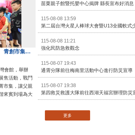
苗栗親子館暨托嬰中心揭牌 縣長宣布好消息
115-08-08 13:59
第二屆台灣火星人棒球大會暨U13全國軟式
115-08-08 11:21
強化民防急救觀念
3對3戰鬥陀螺團體賽決戰銅鑼灣 青創市集展售為父親節增添繽紛
115-08-07 19:43
灣會館，舉辦
通霄分隊前往梅南里活動中心進行防災宣導
展售活動，戰鬥
115-08-07 19:38
菁市集，讓父親
第四救災救護大隊前往西湖天福宮辦理防災
偕來賓到場為大
更多