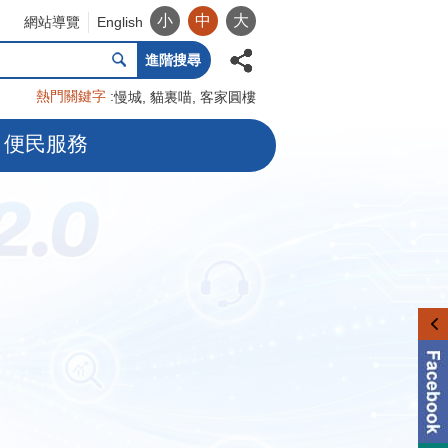
小
中
大
網站導覽
English
進階搜尋
熱門關鍵字
慢城
貓裏喵
客家圓樓
便民服務