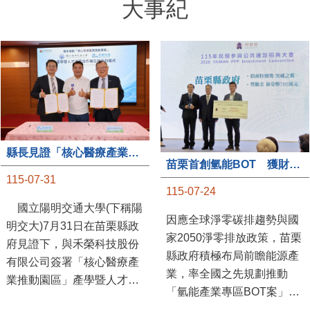
大事紀
縣長見證「核心醫療產業推動園區」產學合作簽約儀式
苗栗首創氫能BOT 獲財政部「突破之翼」肯定
115-07-31
115-07-24
國立陽明交通大學(下稱陽
因應全球淨零碳排趨勢與國
明交大)7月31日在苗栗縣政
家2050淨零排放政策，苗栗
府見證下，與禾榮科技股份
縣政府積極布局前瞻能源產
有限公司簽署「核心醫療產
業，率全國之先規劃推動
業推動園區」產學暨人才培
「氫能產業專區BOT案」，
育合作備忘錄，為苗栗產業
透過促進民間參與公共建設