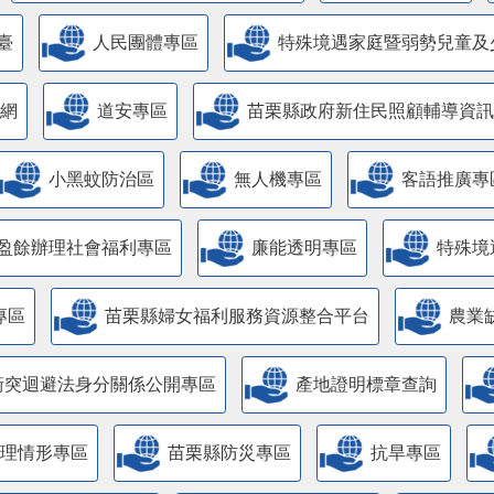
臺
人民團體專區
特殊境遇家庭暨弱勢兒童及
網
道安專區
苗栗縣政府新住民照顧輔導資訊
小黑蚊防治區
無人機專區
客語推廣專
盈餘辦理社會福利專區
廉能透明專區
特殊境
專區
苗栗縣婦女福利服務資源整合平台
農業
衝突迴避法身分關係公開專區
產地證明標章查詢
管理情形專區
苗栗縣防災專區
抗旱專區