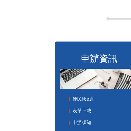
申辦資訊
便民快e通
表單下載
申辦須知