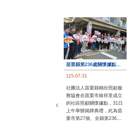
苗栗縣第236處關懷據點在苗栗市維祥里揭牌
115-07-31
社團法人苗栗縣桐欣照顧服
務協會在苗栗市維祥里成立
的社區照顧關懷據點，31日
上午舉辦揭牌典禮，此為苗
栗市第27個、全縣第236處
的據點。苗栗縣長鍾東錦上