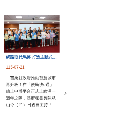
第235處關懷據點揭牌運作 縣長宣布共餐補助將加碼到1萬元
網路取代馬路 打造主動式數位便民服務 苗栗便民快e通 2.0智慧升級啟用
115-07-20
115-07-21
苗栗縣政府攜手牧田家庭
苗栗縣政府推動智慧城市
關懷協會，在頭屋鄉設立的
再升級！在「便民快e通」
社區照顧關懷據點20日揭牌
線上申辦平台正式上線滿一
運作，這是鄉內第6個、全
週年之際，縣府秘書長陳斌
縣第235處的據點；縣長鍾
山今（21）日親自主持「便
東錦在主持揭牌儀式推進據
民快e通 2.0 啟用記者會」，
點總數的同時，也宣布年底