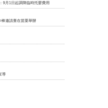
：9月1日起調降臨時托嬰費用
少棒邀請賽在苗栗舉辦
宣導