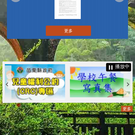
更多
播放中
更多