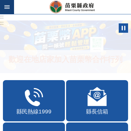
跳到主要內容區塊
:::
:::
歡迎在地店家加入苗栗幣合作行列
縣民熱線1999
縣長信箱