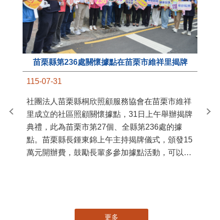
苗栗縣第236處關懷據點在苗栗市維祥里揭牌
11
115-07-31
國
社團法人苗栗縣桐欣照顧服務協會在苗栗市維祥
苗
里成立的社區照顧關懷據點，31日上午舉辦揭牌
署
典禮，此為苗栗市第27個、全縣第236處的據
作
點。苗栗縣長鍾東錦上午主持揭牌儀式，頒發15
縣
萬元開辦費，鼓勵長輩多參加據點活動，可以更
手
加健康、長壽。 坐落於苗栗市維祥里光華街89
號的社區照顧關懷據點，今 ...
更多