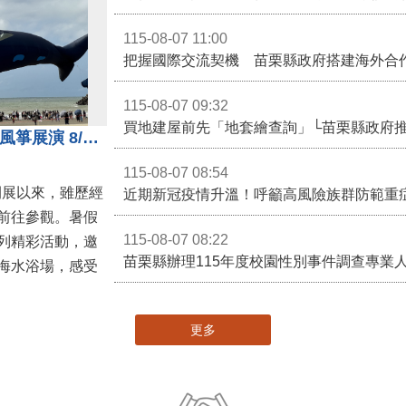
115-08-07 11:00
115-08-07 09:32
買地建屋前先「地套繪查詢」└苗栗縣政府
通霄沙雕精彩不間斷 8/8父親節風箏展演 8/16情人節66對浪漫挑戰送好禮
115-08-07 08:54
開展以來，雖歷經
近期新冠疫情升溫！呼籲高風險族群防範重
前往參觀。暑假
115-08-07 08:22
列精彩活動，邀
海水浴場，感受
更多