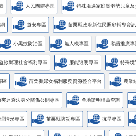
臺
人民團體專區
特殊境遇家庭暨弱勢兒童及
網
道安專區
苗栗縣政府新住民照顧輔導資訊
小黑蚊防治區
無人機專區
客語推廣專
盈餘辦理社會福利專區
廉能透明專區
特殊境
專區
苗栗縣婦女福利服務資源整合平台
農業
衝突迴避法身分關係公開專區
產地證明標章查詢
管理情形專區
苗栗縣防災專區
抗旱專區