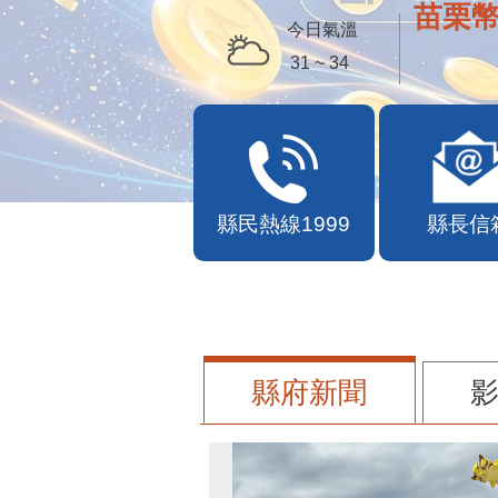
苗栗幣
今日氣溫
31 ~ 34
縣民熱線1999
縣長信
縣府新聞