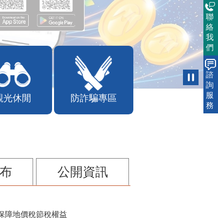
聯
絡
我
們
諮
詢
服
觀光休閒
防詐騙專區
務
布
公開資訊
保障地價稅節稅權益