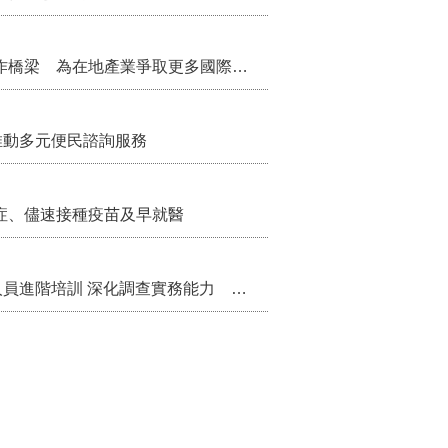
把握國際交流契機 苗栗縣政府搭建海外合作橋梁 為在地產業爭取更多國際市場機會
推動多元便民諮詢服務
症、儘速接種疫苗及早就醫
苗栗縣辦理115年度校園性別事件調查專業人員進階培訓 深化調查實務能力 持續打造安全友善校園