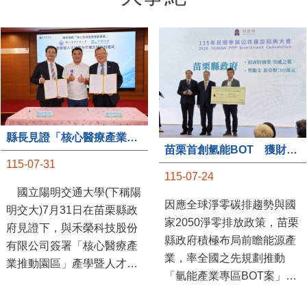
縣長見證「核心醫療產業推動園區」產學合作簽約儀式
苗栗首創氫能BOT 獲財政部「突破之翼」肯定
115-07-31
115-07-24
國立陽明交通大學(下稱陽
因應全球淨零碳排趨勢與國
明交大)7月31日在苗栗縣政
家2050淨零排放政策，苗栗
府見證下，與禾榮科技股份
縣政府積極布局前瞻能源產
有限公司簽署「核心醫療產
業，率全國之先規劃推動
業推動園區」產學暨人才培
「氫能產業專區BOT案」，
育合作備忘錄，為苗栗產業
透過促進民間參與公共建設
升級注入新動能，會中，縣