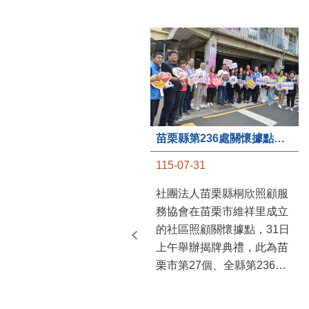
苗栗縣第236處關懷據點在苗栗市維祥里揭牌
115-07-31
社團法人苗栗縣桐欣照顧服
務協會在苗栗市維祥里成立
的社區照顧關懷據點，31日
上午舉辦揭牌典禮，此為苗
栗市第27個、全縣第236處
的據點。苗栗縣長鍾東錦上
午主持揭牌儀式，頒發15萬