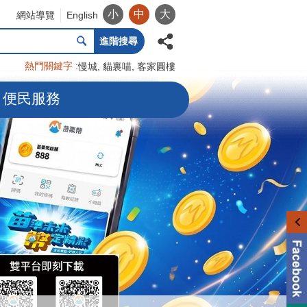
小
中
大
網站導覽
English
進階搜尋
熱門關鍵字
慢城
貓裏喵
客家圓樓
便民服務