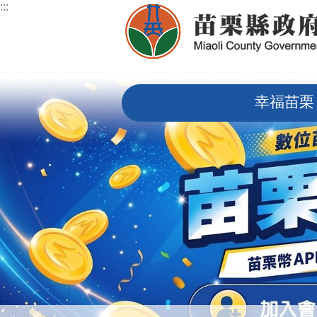
:::
跳到主要內容區塊
:::
幸福苗栗