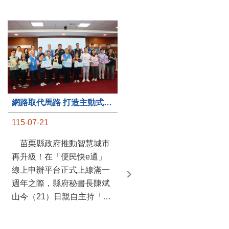
第235處關懷據點揭牌運作 縣長宣布共餐補助將加碼到1萬元
網路取代馬路 打造主動式數位便民服務 苗栗便民快e通 2.0智慧升級啟用
115-07-20
115-07-21
苗栗縣政府攜手牧田家庭
苗栗縣政府推動智慧城市
關懷協會，在頭屋鄉設立的
再升級！在「便民快e通」
社區照顧關懷據點20日揭牌
線上申辦平台正式上線滿一
運作，這是鄉內第6個、全
週年之際，縣府秘書長陳斌
縣第235處的據點；縣長鍾
山今（21）日親自主持「便
東錦在主持揭牌儀式推進據
民快e通 2.0 啟用記者會」，
點總數的同時，也宣布年底
宣布系統全面升級。數位發