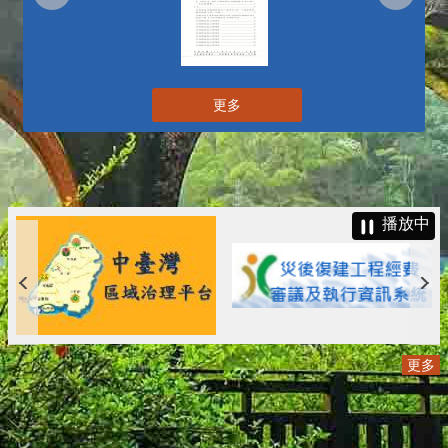
更多
播放中
更多