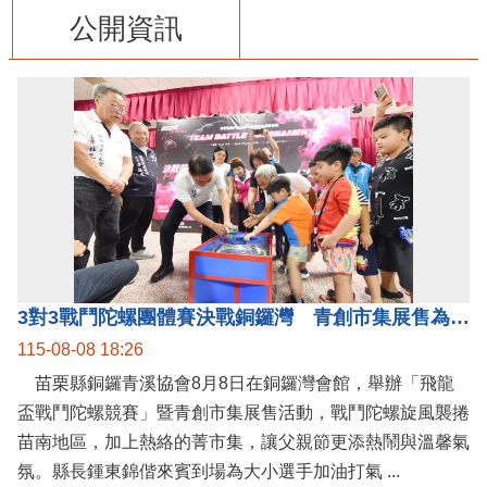
公開資訊
3對3戰鬥陀螺團體賽決戰銅鑼灣 青創市集展售為父親節增添繽紛
115-08-08 18:26
苗栗縣銅鑼青溪協會8月8日在銅鑼灣會館，舉辦「飛龍
盃戰鬥陀螺競賽」暨青創市集展售活動，戰鬥陀螺旋風襲捲
苗南地區，加上熱絡的菁市集，讓父親節更添熱鬧與溫馨氣
氛。縣長鍾東錦偕來賓到場為大小選手加油打氣 ...