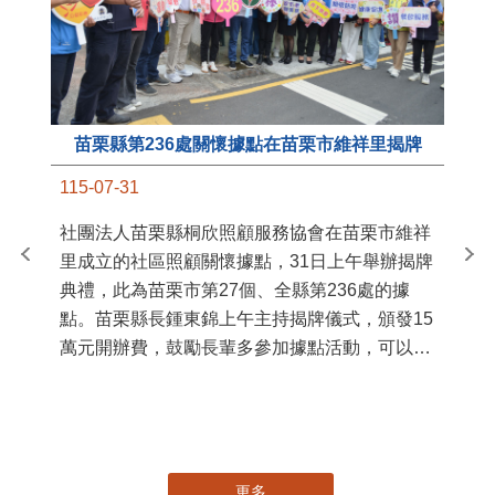
苗栗縣第236處關懷據點在苗栗市維祥里揭牌
11
115-07-31
國
社團法人苗栗縣桐欣照顧服務協會在苗栗市維祥
苗
里成立的社區照顧關懷據點，31日上午舉辦揭牌
署
典禮，此為苗栗市第27個、全縣第236處的據
作
點。苗栗縣長鍾東錦上午主持揭牌儀式，頒發15
縣
萬元開辦費，鼓勵長輩多參加據點活動，可以更
手
加健康、長壽。 坐落於苗栗市維祥里光華街89
號的社區照顧關懷據點，今 ...
更多