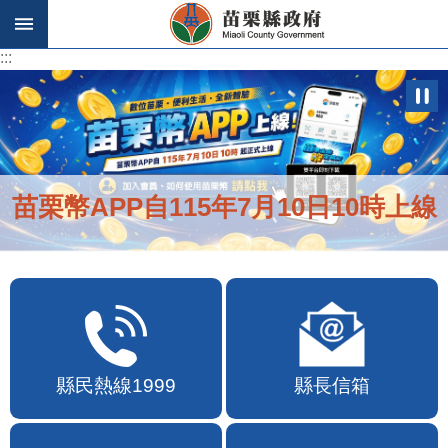
跳到主要內容區塊
:::
:::
苗栗幣APP自115年7月10日10時上線
縣民熱線1999
縣長信箱