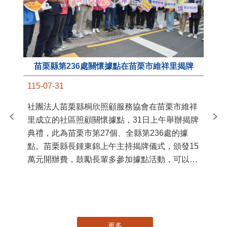
苗栗縣第236處關懷據點在苗栗市維祥里揭牌
11
115-07-31
國
社團法人苗栗縣桐欣照顧服務協會在苗栗市維祥
苗
里成立的社區照顧關懷據點，31日上午舉辦揭牌
署
典禮，此為苗栗市第27個、全縣第236處的據
作
點。苗栗縣長鍾東錦上午主持揭牌儀式，頒發15
縣
萬元開辦費，鼓勵長輩多參加據點活動，可以更
手
加健康、長壽。 坐落於苗栗市維祥里光華街89
號的社區照顧關懷據點，今 ...
更多