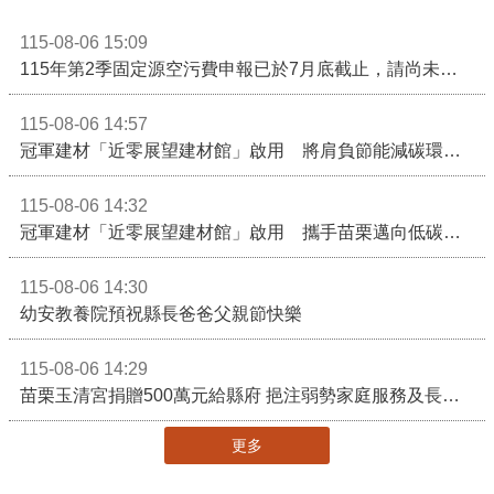
115-08-06 15:09
115年第2季固定源空污費申報已於7月底截止，請尚未申報公私場所儘速完成申繳，以免面臨滯納金及罰鍰!
115-08-06 14:57
冠軍建材「近零展望建材館」啟用 將肩負節能減碳環境教育重任
115-08-06 14:32
冠軍建材「近零展望建材館」啟用 攜手苗栗邁向低碳建築新未來
115-08-06 14:30
幼安教養院預祝縣長爸爸父親節快樂
115-08-06 14:29
苗栗玉清宮捐贈500萬元給縣府 挹注弱勢家庭服務及長照醫療資源
更多