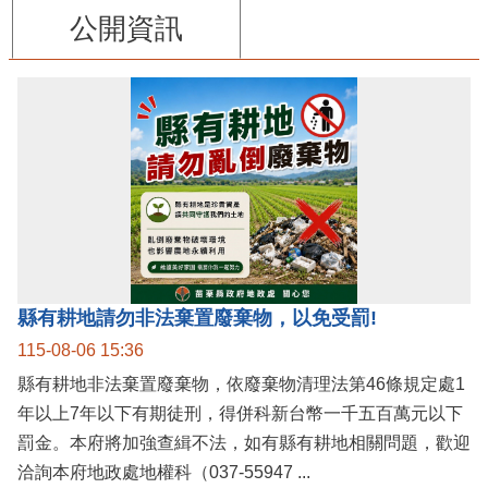
公開資訊
縣有耕地請勿非法棄置廢棄物，以免受罰!
115-08-06 15:36
縣有耕地非法棄置廢棄物，依廢棄物清理法第46條規定處1
年以上7年以下有期徒刑，得併科新台幣一千五百萬元以下
罰金。本府將加強查緝不法，如有縣有耕地相關問題，歡迎
洽詢本府地政處地權科（037-55947 ...