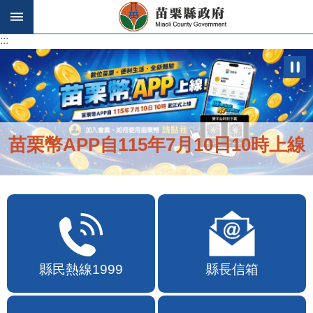
跳到主要內容區塊
:::
:::
苗栗幣APP自115年7月10日10時上線
縣民熱線1999
縣長信箱