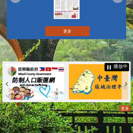
更多
播放中
更多