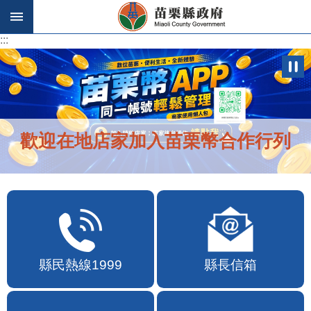
跳到主要內容區塊
:::
:::
歡迎在地店家加入苗栗幣合作行列
縣民熱線1999
縣長信箱