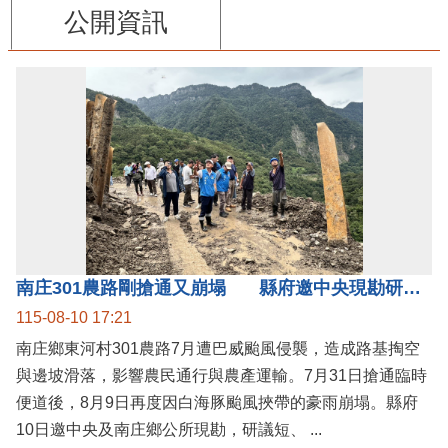
公開資訊
南庄301農路剛搶通又崩塌 縣府邀中央現勘研議短中長期治理方案
115-08-10 17:21
南庄鄉東河村301農路7月遭巴威颱風侵襲，造成路基掏空
與邊坡滑落，影響農民通行與農產運輸。7月31日搶通臨時
便道後，8月9日再度因白海豚颱風挾帶的豪雨崩塌。縣府
10日邀中央及南庄鄉公所現勘，研議短、 ...