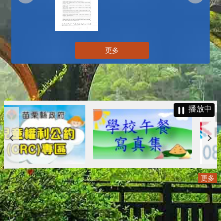
更多
播放中
更多