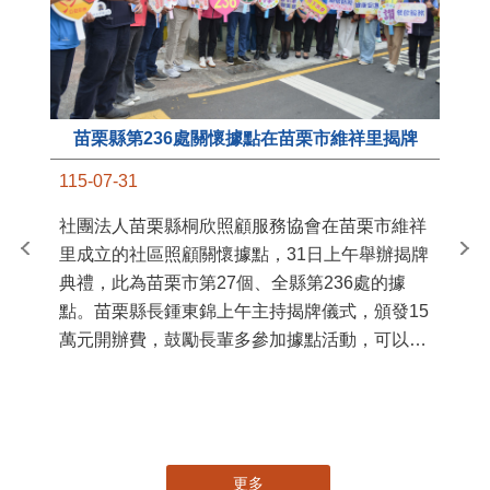
苗栗縣第236處關懷據點在苗栗市維祥里揭牌
11
115-07-31
國
社團法人苗栗縣桐欣照顧服務協會在苗栗市維祥
苗
里成立的社區照顧關懷據點，31日上午舉辦揭牌
署
典禮，此為苗栗市第27個、全縣第236處的據
作
點。苗栗縣長鍾東錦上午主持揭牌儀式，頒發15
縣
萬元開辦費，鼓勵長輩多參加據點活動，可以更
手
加健康、長壽。 坐落於苗栗市維祥里光華街89
號的社區照顧關懷據點，今 ...
更多