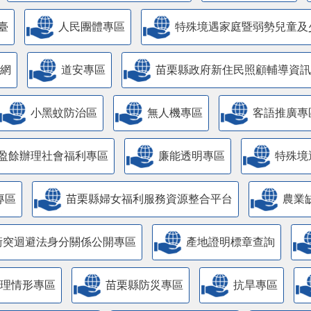
臺
人民團體專區
特殊境遇家庭暨弱勢兒童及
網
道安專區
苗栗縣政府新住民照顧輔導資訊
小黑蚊防治區
無人機專區
客語推廣專
盈餘辦理社會福利專區
廉能透明專區
特殊境
專區
苗栗縣婦女福利服務資源整合平台
農業
衝突迴避法身分關係公開專區
產地證明標章查詢
管理情形專區
苗栗縣防災專區
抗旱專區
主管理認證標章專區
酒後代駕服務專區
全民