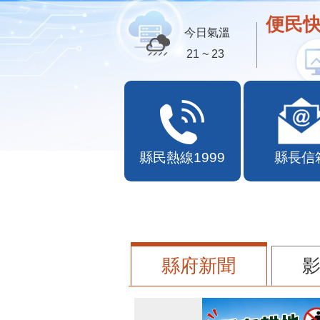
歡迎
今日氣溫
21 ~ 23
縣民熱線1999
縣長信
縣府新聞