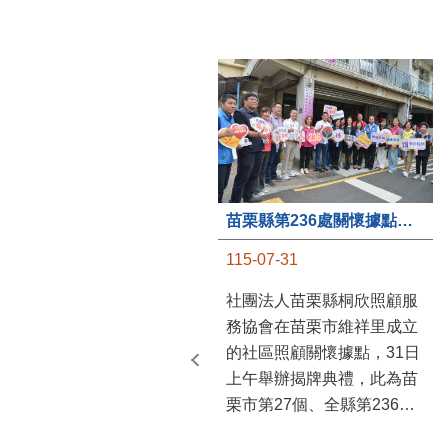
苗栗縣第236處關懷據點在苗栗市維祥里揭牌
115-07-31
社團法人苗栗縣桐欣照顧服
務協會在苗栗市維祥里成立
的社區照顧關懷據點，31日
上午舉辦揭牌典禮，此為苗
栗市第27個、全縣第236處
的據點。苗栗縣長鍾東錦上
午主持揭牌儀式，頒發15萬