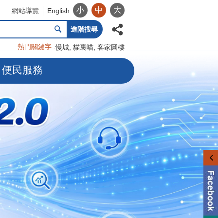
小
中
大
網站導覽
English
進階搜尋
熱門關鍵字
慢城
貓裏喵
客家圓樓
便民服務