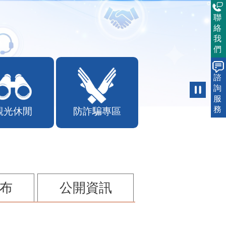
聯
絡
我
們
諮
詢
觀光休閒
防詐騙專區
服
務
布
公開資訊
115年第2季固定源空污費申報已於7月底截止，請尚未申報公私場所儘速完成申繳，以免面臨滯納金及罰鍰!