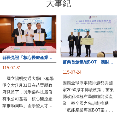
縣長見證「核心醫療產業推動園區」產學合作簽約儀式
苗栗首創氫能BOT 獲財政部「突破之翼」肯定
115-07-31
115-07-24
國立陽明交通大學(下稱陽
因應全球淨零碳排趨勢與國
明交大)7月31日在苗栗縣政
家2050淨零排放政策，苗栗
府見證下，與禾榮科技股份
縣政府積極布局前瞻能源產
有限公司簽署「核心醫療產
業，率全國之先規劃推動
業推動園區」產學暨人才培
「氫能產業專區BOT案」，
育合作備忘錄，為苗栗產業
透過促進民間參與公共建設
升級注入新動能，會中，縣
（BOT）模式，引進民間資