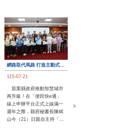
第235處關懷據點揭牌運作 縣長宣布共餐補助將加碼到1萬元
網路取代馬路 打造主動式數位便民服務 苗栗便民快e通 2.0智慧升級啟用
115-07-20
115-07-21
苗栗縣政府攜手牧田家庭
苗栗縣政府推動智慧城市
關懷協會，在頭屋鄉設立的
再升級！在「便民快e通」
社區照顧關懷據點20日揭牌
線上申辦平台正式上線滿一
運作，這是鄉內第6個、全
週年之際，縣府秘書長陳斌
縣第235處的據點；縣長鍾
山今（21）日親自主持「便
東錦在主持揭牌儀式推進據
民快e通 2.0 啟用記者會」，
點總數的同時，也宣布年底
宣布系統全面升級。數位發
前可望將共餐補助直接調高