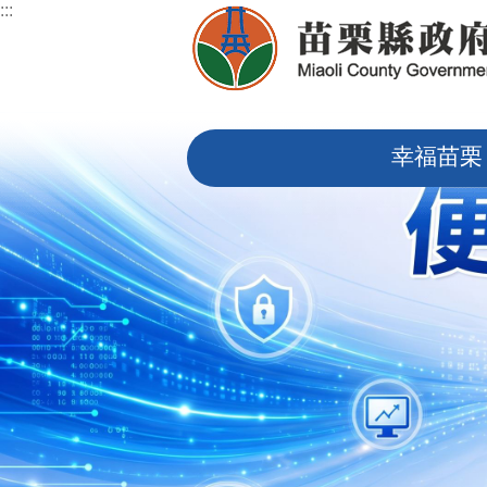
:::
跳到主要內容區塊
:::
幸福苗栗