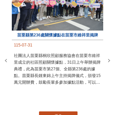
苗栗縣第236處關懷據點在苗栗市維祥里揭牌
11
115-07-31
國
社團法人苗栗縣桐欣照顧服務協會在苗栗市維祥
苗
里成立的社區照顧關懷據點，31日上午舉辦揭牌
署
典禮，此為苗栗市第27個、全縣第236處的據
作
點。苗栗縣長鍾東錦上午主持揭牌儀式，頒發15
縣
萬元開辦費，鼓勵長輩多參加據點活動，可以更
手
加健康、長壽。 坐落於苗栗市維祥里光華街89
號的社區照顧關懷據點，今 ...