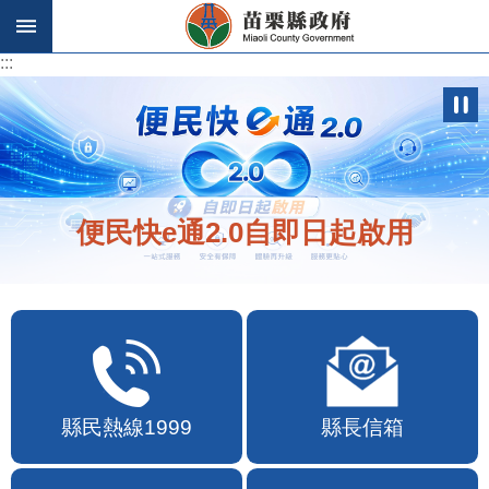
跳到主要內容區塊
:::
:::
便民快e通2.0自即日起啟用
縣民熱線1999
縣長信箱