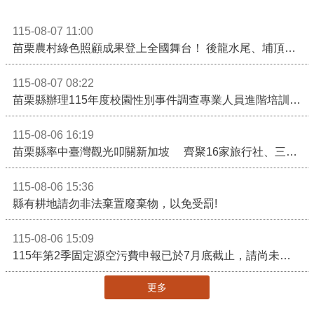
115-08-07 11:00
苗栗農村綠色照顧成果登上全國舞台！ 後龍水尾、埔頂社區前進2026高齡健康產業博覽會
115-08-07 08:22
苗栗縣辦理115年度校園性別事件調查專業人員進階培訓 深化調查實務能力 持續打造安全友善校園
115-08-06 16:19
苗栗縣率中臺灣觀光叩關新加坡 齊聚16家旅行社、三大航空 NATAS旅展開賣主題遊程
115-08-06 15:36
縣有耕地請勿非法棄置廢棄物，以免受罰!
115-08-06 15:09
115年第2季固定源空污費申報已於7月底截止，請尚未申報公私場所儘速完成申繳，以免面臨滯納金及罰鍰!
更多