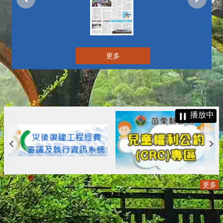
更多
播放中
更多