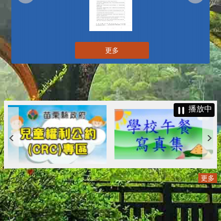
更多
播放中
更多