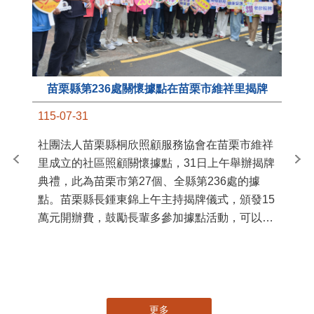
苗栗縣第236處關懷據點在苗栗市維祥里揭牌
11
115-07-31
國
社團法人苗栗縣桐欣照顧服務協會在苗栗市維祥
苗
里成立的社區照顧關懷據點，31日上午舉辦揭牌
署
典禮，此為苗栗市第27個、全縣第236處的據
作
點。苗栗縣長鍾東錦上午主持揭牌儀式，頒發15
縣
萬元開辦費，鼓勵長輩多參加據點活動，可以更
手
加健康、長壽。 坐落於苗栗市維祥里光華街89
號的社區照顧關懷據點，今 ...
更多