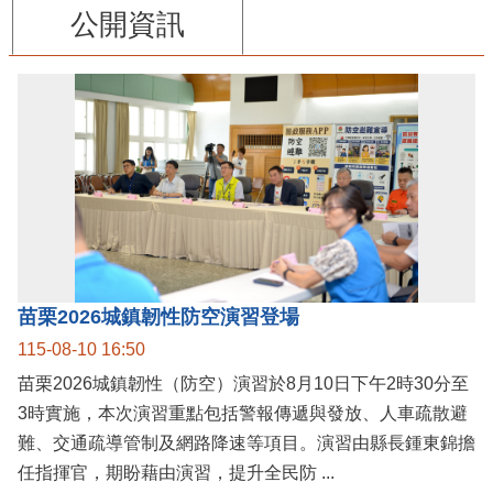
公開資訊
苗栗2026城鎮韌性防空演習登場
115-08-10 16:50
苗栗2026城鎮韌性（防空）演習於8月10日下午2時30分至
3時實施，本次演習重點包括警報傳遞與發放、人車疏散避
難、交通疏導管制及網路降速等項目。演習由縣長鍾東錦擔
任指揮官，期盼藉由演習，提升全民防 ...