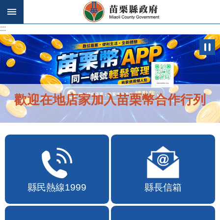
跳到主要內容區塊
:::
:::
歡迎在地店家加入苗栗幣合作行列
縣民熱線1999
縣長信箱