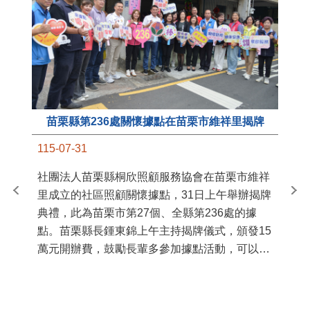
苗栗縣第236處關懷據點在苗栗市維祥里揭牌
11
115-07-31
國
社團法人苗栗縣桐欣照顧服務協會在苗栗市維祥
苗
里成立的社區照顧關懷據點，31日上午舉辦揭牌
署
典禮，此為苗栗市第27個、全縣第236處的據
作
點。苗栗縣長鍾東錦上午主持揭牌儀式，頒發15
縣
萬元開辦費，鼓勵長輩多參加據點活動，可以更
手
加健康、長壽。 坐落於苗栗市維祥里光華街89
號的社區照顧關懷據點，今 ...