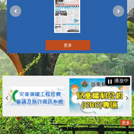
更多
播放中
更多