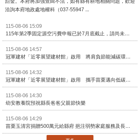
罰金。本府將加強查緝不法，如有縣有耕地相關問題，歡迎
洽詢本府地政處地權科（037-55947 ...
115-08-06 15:09
115年第2季固定源空污費申報已於7月底截止，請尚未申報公私場所儘速完成申繳，以免面臨滯納金及罰鍰!
115-08-06 14:57
冠軍建材「近零展望建材館」啟用 將肩負節能減碳環境教育重任
115-08-06 14:32
冠軍建材「近零展望建材館」啟用 攜手苗栗邁向低碳建築新未來
115-08-06 14:30
幼安教養院預祝縣長爸爸父親節快樂
115-08-06 14:29
苗栗玉清宮捐贈500萬元給縣府 挹注弱勢家庭服務及長照醫療資源