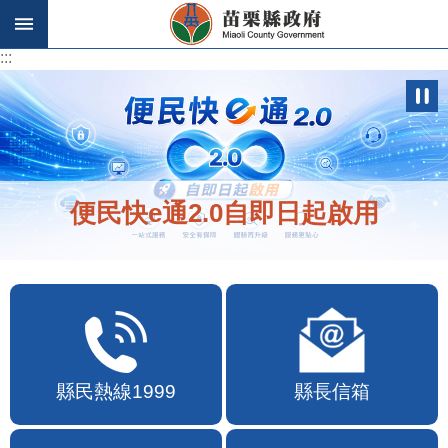
跳到主要內容區塊
:::
:::
便民快e通2.0自即日起啟用
縣民熱線1999
縣長信箱