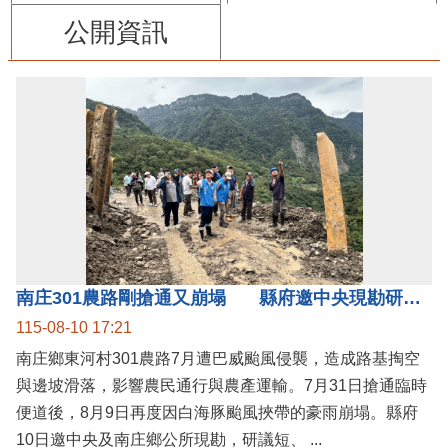
公開資訊
南庄301農路剛搶通又崩塌 縣府邀中央現勘研議短中長期治理方案
115-08-10 17:21
南庄鄉東河村301農路7月遭巴威颱風侵襲，造成路基掏空
與邊坡滑落，影響農民通行與農產運輸。7月31日搶通臨時
便道後，8月9日再度因白海豚颱風挾帶的豪雨崩塌。縣府
10日邀中央及南庄鄉公所現勘，研議短、 ...