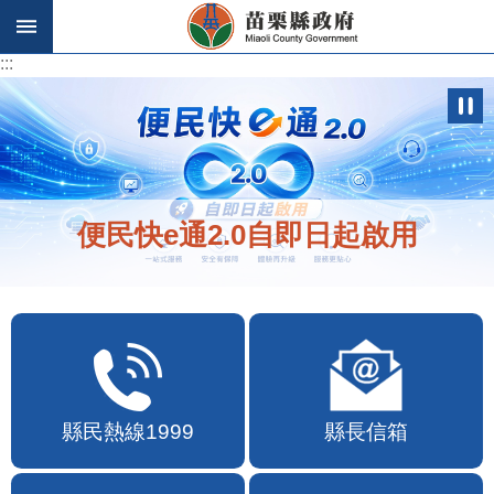
跳到主要內容區塊
:::
:::
便民快e通2.0自即日起啟用
縣民熱線1999
縣長信箱