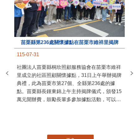
苗栗縣第236處關懷據點在苗栗市維祥里揭牌
11
115-07-31
國
社團法人苗栗縣桐欣照顧服務協會在苗栗市維祥
苗
里成立的社區照顧關懷據點，31日上午舉辦揭牌
署
典禮，此為苗栗市第27個、全縣第236處的據
作
點。苗栗縣長鍾東錦上午主持揭牌儀式，頒發15
縣
萬元開辦費，鼓勵長輩多參加據點活動，可以更
手
加健康、長壽。 坐落於苗栗市維祥里光華街89
號的社區照顧關懷據點，今 ...