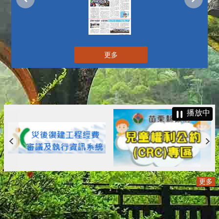
更多
播放中
更多