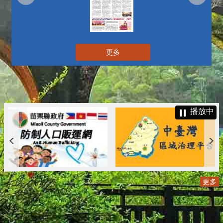
更多
播放中
更多