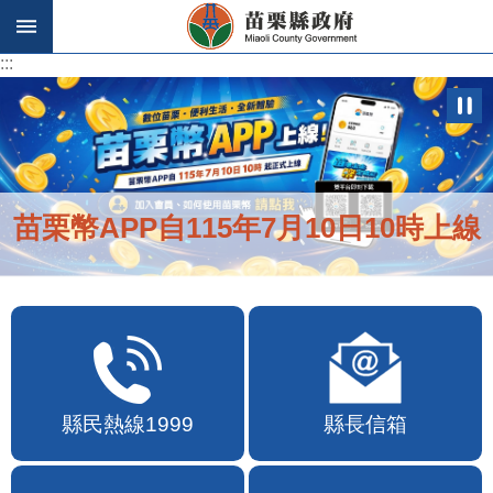
跳到主要內容區塊
:::
:::
苗栗幣APP自115年7月10日10時上線
縣民熱線1999
縣長信箱