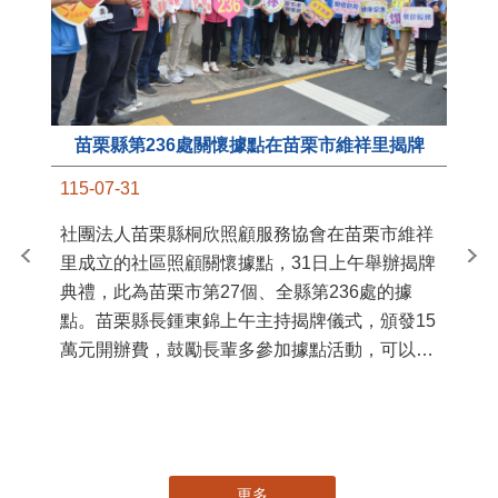
苗栗縣第236處關懷據點在苗栗市維祥里揭牌
11
115-07-31
國
社團法人苗栗縣桐欣照顧服務協會在苗栗市維祥
苗
里成立的社區照顧關懷據點，31日上午舉辦揭牌
署
典禮，此為苗栗市第27個、全縣第236處的據
作
點。苗栗縣長鍾東錦上午主持揭牌儀式，頒發15
縣
萬元開辦費，鼓勵長輩多參加據點活動，可以更
手
加健康、長壽。 坐落於苗栗市維祥里光華街89
號的社區照顧關懷據點，今 ...
更多