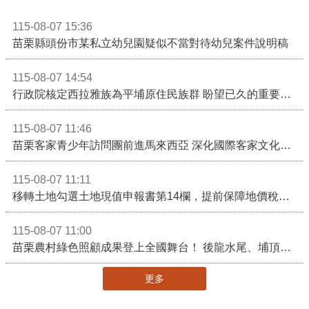
115-08-07 15:36
苗栗縣頭份市某私立幼兒園疑似不當對待幼兒案件說明稿
115-08-07 14:54
行政院核定西拉雅族為平埔原住民族群 盼望已久的重要時刻到來！8月13日起受理民族成員名冊登記
115-08-07 11:46
苗栗客家青少年訪問團前進馬來西亞 深化國際客家文化交流
115-08-07 11:11
移轉土地勾選土地現值申報書第14欄，提前保障地價稅節稅權益
115-08-07 11:00
苗栗農村綠色照顧成果登上全國舞台！ 後龍水尾、埔頂社區前進2026高齡健康產業博覽會
更多