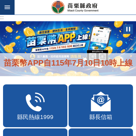
跳到主要內容區塊
:::
:::
苗栗幣APP自115年7月10日10時上線
縣民熱線1999
縣長信箱