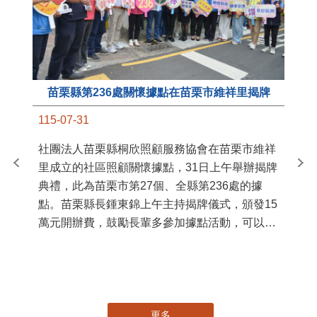
苗栗縣第236處關懷據點在苗栗市維祥里揭牌
11
115-07-31
國
社團法人苗栗縣桐欣照顧服務協會在苗栗市維祥
苗
里成立的社區照顧關懷據點，31日上午舉辦揭牌
署
典禮，此為苗栗市第27個、全縣第236處的據
作
點。苗栗縣長鍾東錦上午主持揭牌儀式，頒發15
縣
萬元開辦費，鼓勵長輩多參加據點活動，可以更
手
加健康、長壽。 坐落於苗栗市維祥里光華街89
號的社區照顧關懷據點，今 ...
更多