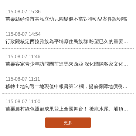
115-08-07 15:36
苗栗縣頭份市某私立幼兒園疑似不當對待幼兒案件說明稿
115-08-07 14:54
行政院核定西拉雅族為平埔原住民族群 盼望已久的重要時刻到來！8月13日起受理民族成員名冊登記
115-08-07 11:46
苗栗客家青少年訪問團前進馬來西亞 深化國際客家文化交流
115-08-07 11:11
移轉土地勾選土地現值申報書第14欄，提前保障地價稅節稅權益
115-08-07 11:00
苗栗農村綠色照顧成果登上全國舞台！ 後龍水尾、埔頂社區前進2026高齡健康產業博覽會
更多