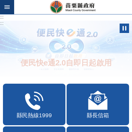
跳到主要內容區塊
:::
:::
便民快e通2.0自即日起啟用
縣民熱線1999
縣長信箱