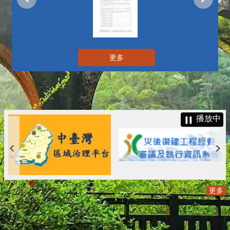
更多
播放中
更多