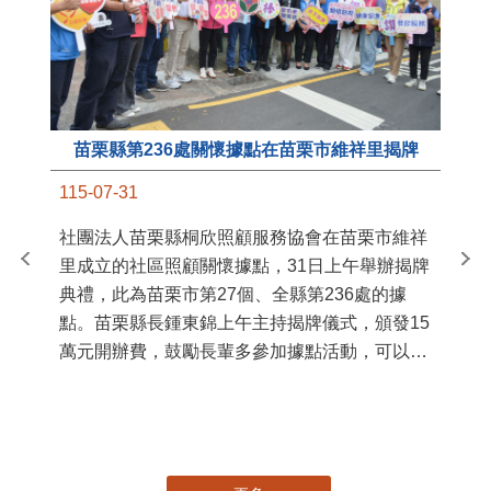
苗栗縣第236處關懷據點在苗栗市維祥里揭牌
11
115-07-31
國
社團法人苗栗縣桐欣照顧服務協會在苗栗市維祥
苗
里成立的社區照顧關懷據點，31日上午舉辦揭牌
署
典禮，此為苗栗市第27個、全縣第236處的據
作
點。苗栗縣長鍾東錦上午主持揭牌儀式，頒發15
縣
萬元開辦費，鼓勵長輩多參加據點活動，可以更
手
加健康、長壽。 坐落於苗栗市維祥里光華街89
號的社區照顧關懷據點，今 ...