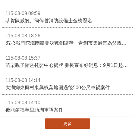
115-08-09 09:59
恭賀陳威帆、簡偉哲消防設備士金榜題名
115-08-08 18:26
3對3戰鬥陀螺團體賽決戰銅鑼灣 青創市集展售為父親節增添繽紛
115-08-08 15:37
苗栗親子館暨托嬰中心揭牌 縣長宣布好消息：9月1日起調降臨時托嬰費用
115-08-08 14:14
大湖鄉東興村東興楓葉地圖過後500公尺車禍案件
115-08-08 14:10
後龍鎮福寧里頭湖車禍案件
更多