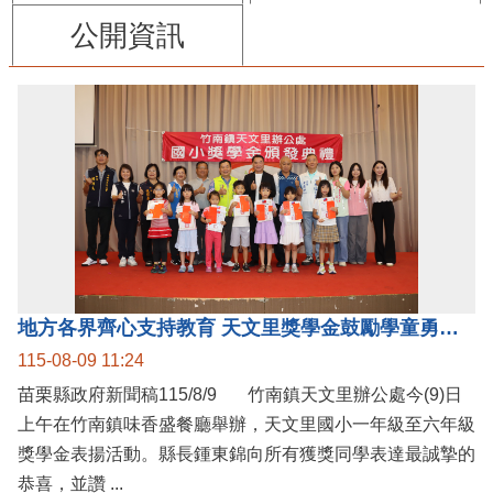
公開資訊
地方各界齊心支持教育 天文里獎學金鼓勵學童勇敢追夢
115-08-09 11:24
苗栗縣政府新聞稿115/8/9 竹南鎮天文里辦公處今(9)日
上午在竹南鎮味香盛餐廳舉辦，天文里國小一年級至六年級
獎學金表揚活動。縣長鍾東錦向所有獲獎同學表達最誠摯的
恭喜，並讚 ...