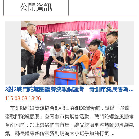
公開資訊
3對3戰鬥陀螺團體賽決戰銅鑼灣 青創市集展售為父親節增添繽紛
115-08-08 18:26
苗栗縣銅鑼青溪協會8月8日在銅鑼灣會館，舉辦「飛龍
盃戰鬥陀螺競賽」暨青創市集展售活動，戰鬥陀螺旋風襲捲
苗南地區，加上熱絡的菁市集，讓父親節更添熱鬧與溫馨氣
氛。縣長鍾東錦偕來賓到場為大小選手加油打氣 ...