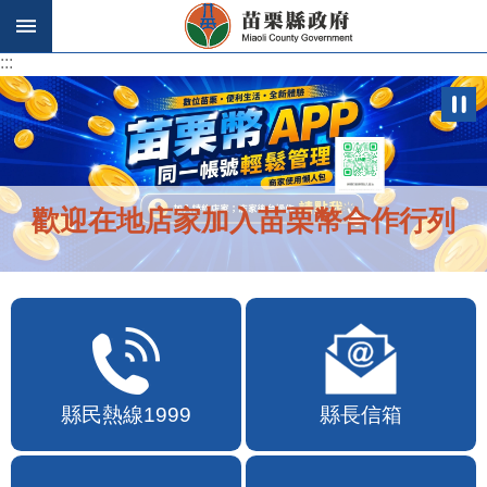
跳到主要內容區塊
:::
:::
歡迎在地店家加入苗栗幣合作行列
縣民熱線1999
縣長信箱