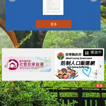
更多
播放中
更多