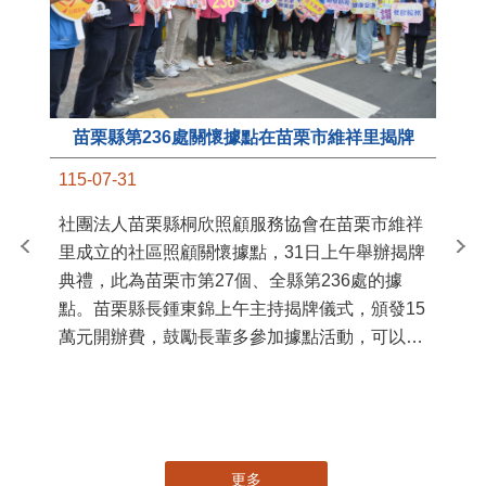
苗栗縣第236處關懷據點在苗栗市維祥里揭牌
11
115-07-31
國
社團法人苗栗縣桐欣照顧服務協會在苗栗市維祥
苗
里成立的社區照顧關懷據點，31日上午舉辦揭牌
署
典禮，此為苗栗市第27個、全縣第236處的據
作
點。苗栗縣長鍾東錦上午主持揭牌儀式，頒發15
縣
萬元開辦費，鼓勵長輩多參加據點活動，可以更
手
加健康、長壽。 坐落於苗栗市維祥里光華街89
號的社區照顧關懷據點，今 ...
更多