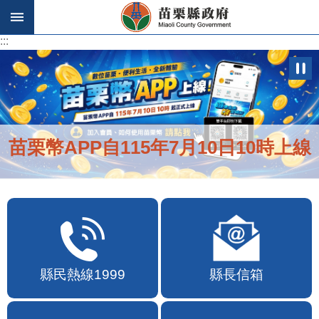
跳到主要內容區塊
:::
:::
苗栗幣APP自115年7月10日10時上線
縣民熱線1999
縣長信箱