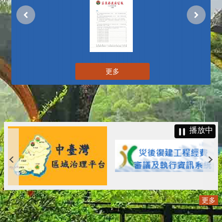
更多
播放中
更多