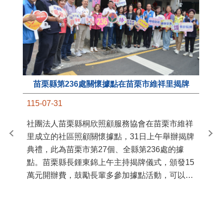
苗栗縣第236處關懷據點在苗栗市維祥里揭牌
11
115-07-31
國
社團法人苗栗縣桐欣照顧服務協會在苗栗市維祥
苗
里成立的社區照顧關懷據點，31日上午舉辦揭牌
署
典禮，此為苗栗市第27個、全縣第236處的據
作
點。苗栗縣長鍾東錦上午主持揭牌儀式，頒發15
縣
萬元開辦費，鼓勵長輩多參加據點活動，可以更
手
加健康、長壽。 坐落於苗栗市維祥里光華街89
號的社區照顧關懷據點，今 ...