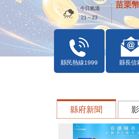
苗栗幣
今日氣溫
21 ~ 23
縣民熱線1999
縣長信
縣府新聞