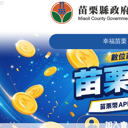
:::
跳到主要內容區塊
:::
幸福苗栗