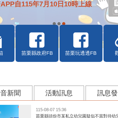
APP自115年7月10日10時上線
箱
苗栗縣政府FB
苗栗玩透透FB
影音新聞
活動訊息
訊息發
115-08-07 15:36
苗栗縣頭份市某私立幼兒園疑似不當對待幼