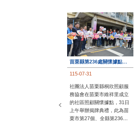
苗栗縣第236處關懷據點在苗栗市維祥里揭牌
115-07-31
社團法人苗栗縣桐欣照顧服
務協會在苗栗市維祥里成立
的社區照顧關懷據點，31日
上午舉辦揭牌典禮，此為苗
栗市第27個、全縣第236處
的據點。苗栗縣長鍾東錦上
午主持揭牌儀式，頒發15萬