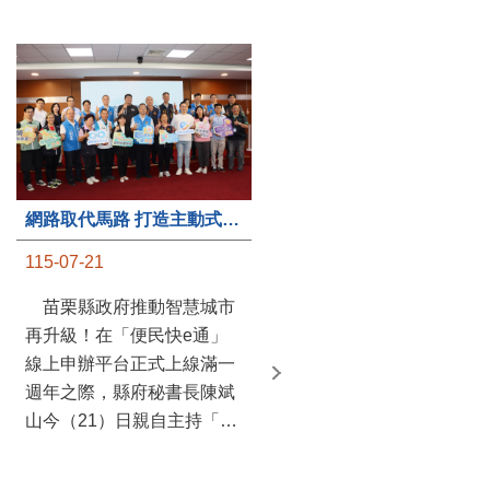
第235處關懷據點揭牌運作 縣長宣布共餐補助將加碼到1萬元
網路取代馬路 打造主動式數位便民服務 苗栗便民快e通 2.0智慧升級啟用
115-07-20
115-07-21
苗栗縣政府攜手牧田家庭
苗栗縣政府推動智慧城市
關懷協會，在頭屋鄉設立的
再升級！在「便民快e通」
社區照顧關懷據點20日揭牌
線上申辦平台正式上線滿一
運作，這是鄉內第6個、全
週年之際，縣府秘書長陳斌
縣第235處的據點；縣長鍾
山今（21）日親自主持「便
東錦在主持揭牌儀式推進據
民快e通 2.0 啟用記者會」，
點總數的同時，也宣布年底
宣布系統全面升級。數位發