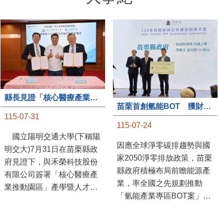
縣長見證「核心醫療產業推動園區」產學合作簽約儀式
苗栗首創氫能BOT 獲財政部「突破之翼」肯定
115-07-31
115-07-24
國立陽明交通大學(下稱陽
因應全球淨零碳排趨勢與國
明交大)7月31日在苗栗縣政
家2050淨零排放政策，苗栗
府見證下，與禾榮科技股份
縣政府積極布局前瞻能源產
有限公司簽署「核心醫療產
業，率全國之先規劃推動
業推動園區」產學暨人才培
「氫能產業專區BOT案」，
育合作備忘錄，為苗栗產業
透過促進民間參與公共建設
升級注入新動能，會中，縣