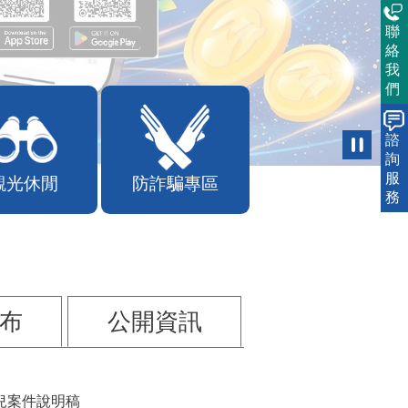
聯
絡
我
們
諮
詢
服
觀光休閒
防詐騙專區
務
布
公開資訊
兒案件說明稿