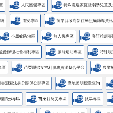
臺
人民團體專區
特殊境遇家庭暨弱勢兒童及
網
道安專區
苗栗縣政府新住民照顧輔導資訊
小黑蚊防治區
無人機專區
客語推廣專
盈餘辦理社會福利專區
廉能透明專區
特殊境
專區
苗栗縣婦女福利服務資源整合平台
農業
衝突迴避法身分關係公開專區
產地證明標章查詢
管理情形專區
苗栗縣防災專區
抗旱專區