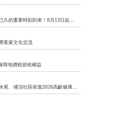
行政院核定西拉雅族為平埔原住民族群 盼望已久的重要時刻到來！8月13日起受理民族成員名冊登記
際客家文化交流
保障地價稅節稅權益
苗栗農村綠色照顧成果登上全國舞台！ 後龍水尾、埔頂社區前進2026高齡健康產業博覽會