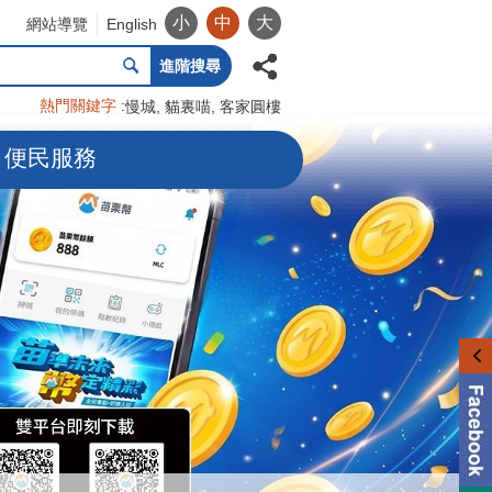
小
中
大
網站導覽
English
進階搜尋
熱門關鍵字
慢城
貓裏喵
客家圓樓
便民服務