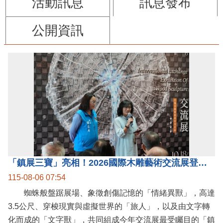
活動訊息
訊息發布
公開資訊
「鎮展三寶」亮相！2026國際木雕藝術交流展登場 國際木雕競賽得獎入圍名單同步揭曉
115-08-06 07:54
蜘蛛般盤踞展場、象徵創傷記憶的「情緒異獸」，高達
3.5公尺、穿梭現實與虛擬世界的「旅人」，以及由文字轉
化而成的「文字獸」，共同組成今年交流展最受矚目的「鎮