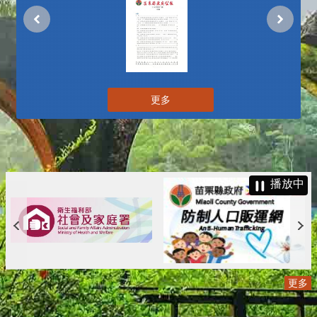
更多
播放中
更多