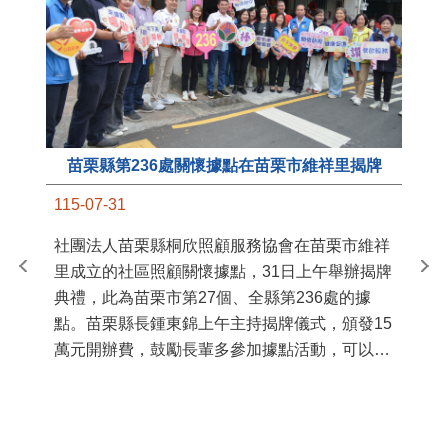
苗栗縣第236處關懷據點在苗栗市維祥里揭牌
11
115-07-31
國
社團法人苗栗縣桐欣照顧服務協會在苗栗市維祥
苗
里成立的社區照顧關懷據點，31日上午舉辦揭牌
署
典禮，此為苗栗市第27個、全縣第236處的據
作
點。苗栗縣長鍾東錦上午主持揭牌儀式，頒發15
縣
萬元開辦費，鼓勵長輩多參加據點活動，可以更
手
加健康、長壽。 坐落於苗栗市維祥里光華街89
號的社區照顧關懷據點，今 ...