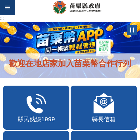
跳到主要內容區塊
:::
:::
歡迎在地店家加入苗栗幣合作行列
縣民熱線1999
縣長信箱