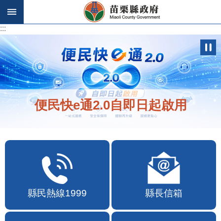
跳到主要內容區塊
:::
:::
歡迎在地店家加入苗栗幣合作行列
縣民熱線1999
縣長信箱