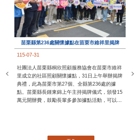
苗栗縣第236處關懷據點在苗栗市維祥里揭牌
11
115-07-31
國
社團法人苗栗縣桐欣照顧服務協會在苗栗市維祥
苗
里成立的社區照顧關懷據點，31日上午舉辦揭牌
署
典禮，此為苗栗市第27個、全縣第236處的據
作
點。苗栗縣長鍾東錦上午主持揭牌儀式，頒發15
縣
萬元開辦費，鼓勵長輩多參加據點活動，可以更
手
加健康、長壽。 坐落於苗栗市維祥里光華街89
號的社區照顧關懷據點，今 ...
更多