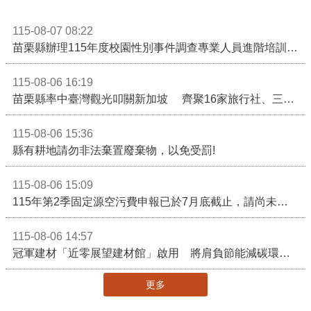
115-08-07 08:22
苗栗縣辦理115年度校園性別事件調查專業人員進階培訓 深化調查實務能力 持續打造安全友善校園
115-08-06 16:19
苗栗縣率中臺灣觀光叩關新加坡 齊聚16家旅行社、三大航空 NATAS旅展開賣主題遊程
115-08-06 15:36
縣有耕地請勿非法棄置廢棄物，以免受罰!
115-08-06 15:09
115年第2季固定源空污費申報已於7月底截止，請尚未申報公私場所儘速完成申繳，以免面臨滯納金及罰鍰!
115-08-06 14:57
冠軍建材「近零展望建材館」啟用 將肩負節能減碳環境教育重任
更多