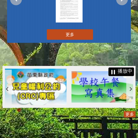
更多
播放中
更多