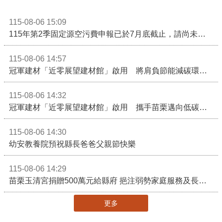
115-08-06 15:09
115年第2季固定源空污費申報已於7月底截止，請尚未申報公私場所儘速完成申繳，以免面臨滯納金及罰鍰!
115-08-06 14:57
冠軍建材「近零展望建材館」啟用 將肩負節能減碳環境教育重任
115-08-06 14:32
冠軍建材「近零展望建材館」啟用 攜手苗栗邁向低碳建築新未來
115-08-06 14:30
幼安教養院預祝縣長爸爸父親節快樂
115-08-06 14:29
苗栗玉清宮捐贈500萬元給縣府 挹注弱勢家庭服務及長照醫療資源
更多