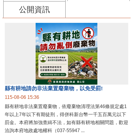
公開資訊
縣有耕地請勿非法棄置廢棄物，以免受罰!
115-08-06 15:36
縣有耕地非法棄置廢棄物，依廢棄物清理法第46條規定處1
年以上7年以下有期徒刑，得併科新台幣一千五百萬元以下
罰金。本府將加強查緝不法，如有縣有耕地相關問題，歡迎
洽詢本府地政處地權科（037-55947 ...