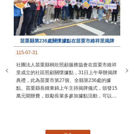
苗栗縣第236處關懷據點在苗栗市維祥里揭牌
11
115-07-31
國
社團法人苗栗縣桐欣照顧服務協會在苗栗市維祥
苗
里成立的社區照顧關懷據點，31日上午舉辦揭牌
署
典禮，此為苗栗市第27個、全縣第236處的據
作
點。苗栗縣長鍾東錦上午主持揭牌儀式，頒發15
縣
萬元開辦費，鼓勵長輩多參加據點活動，可以更
手
加健康、長壽。 坐落於苗栗市維祥里光華街89
號的社區照顧關懷據點，今 ...