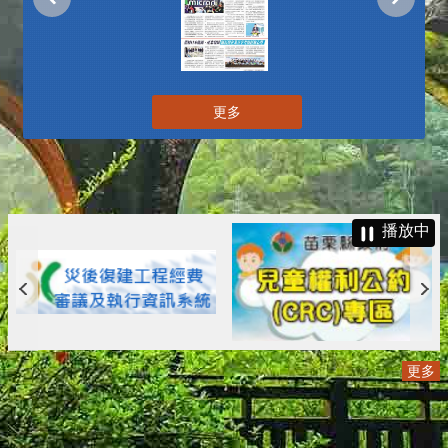
更多
播放中
更多