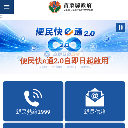
跳到主要內容區塊
:::
:::
便民快e通2.0自即日起啟用
縣民熱線1999
縣長信箱