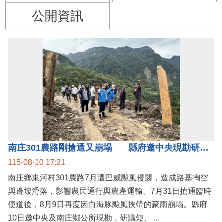
公開資訊
南庄301農路剛搶通又崩塌 縣府邀中央現勘研議短中長期治理方案
115-08-10 17:21
南庄鄉東河村301農路7月遭巴威颱風侵襲，造成路基掏空
與邊坡滑落，影響農民通行與農產運輸。7月31日搶通臨時
便道後，8月9日再度因白海豚颱風挾帶的豪雨崩塌。縣府
10日邀中央及南庄鄉公所現勘，研議短、 ...