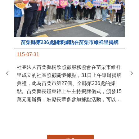
苗栗縣第236處關懷據點在苗栗市維祥里揭牌
11
115-07-31
國
社團法人苗栗縣桐欣照顧服務協會在苗栗市維祥
苗
里成立的社區照顧關懷據點，31日上午舉辦揭牌
署
典禮，此為苗栗市第27個、全縣第236處的據
作
點。苗栗縣長鍾東錦上午主持揭牌儀式，頒發15
縣
萬元開辦費，鼓勵長輩多參加據點活動，可以更
手
加健康、長壽。 坐落於苗栗市維祥里光華街89
號的社區照顧關懷據點，今 ...
更多