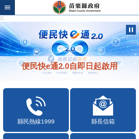
跳到主要內容區塊
:::
:::
歡迎在地店家加入苗栗幣合作行列
縣民熱線1999
縣長信箱