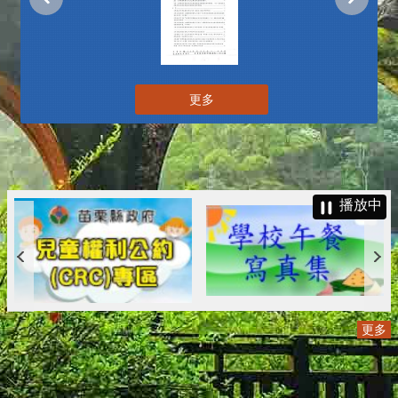
更多
播放中
更多