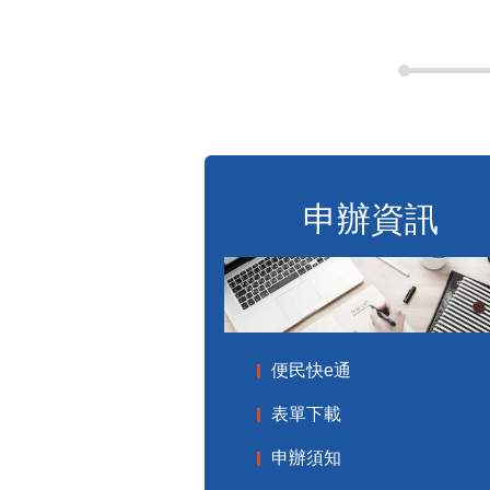
申辦資訊
便民快e通
表單下載
申辦須知