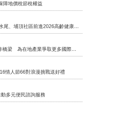
保障地價稅節稅權益
苗栗農村綠色照顧成果登上全國舞台！ 後龍水尾、埔頂社區前進2026高齡健康產業博覽會
把握國際交流契機 苗栗縣政府搭建海外合作橋梁 為在地產業爭取更多國際市場機會
/16情人節66對浪漫挑戰送好禮
推動多元便民諮詢服務