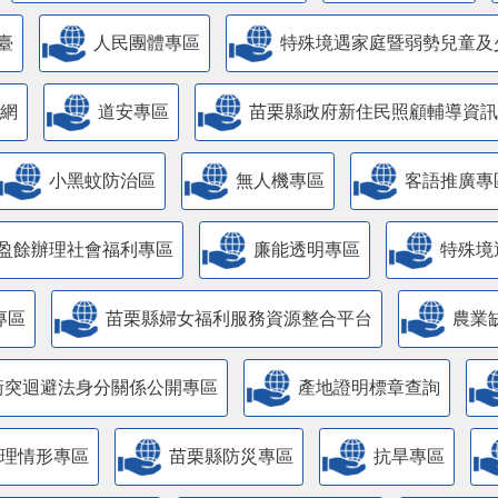
臺
人民團體專區
特殊境遇家庭暨弱勢兒童及
網
道安專區
苗栗縣政府新住民照顧輔導資訊
小黑蚊防治區
無人機專區
客語推廣專
盈餘辦理社會福利專區
廉能透明專區
特殊境
專區
苗栗縣婦女福利服務資源整合平台
農業
衝突迴避法身分關係公開專區
產地證明標章查詢
管理情形專區
苗栗縣防災專區
抗旱專區