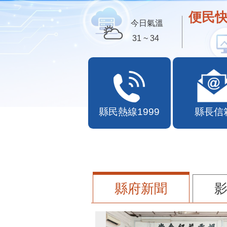
便民快
今日氣溫
31 ~ 34
縣民熱線1999
縣長信
縣府新聞