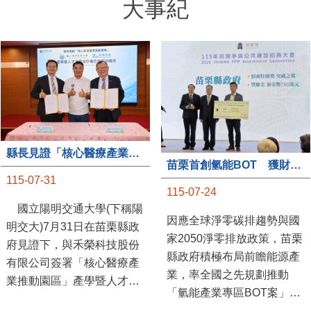
大事紀
縣長見證「核心醫療產業推動園區」產學合作簽約儀式
苗栗首創氫能BOT 獲財政部「突破之翼」肯定
115-07-31
115-07-24
國立陽明交通大學(下稱陽
因應全球淨零碳排趨勢與國
明交大)7月31日在苗栗縣政
家2050淨零排放政策，苗栗
府見證下，與禾榮科技股份
縣政府積極布局前瞻能源產
有限公司簽署「核心醫療產
業，率全國之先規劃推動
業推動園區」產學暨人才培
「氫能產業專區BOT案」，
育合作備忘錄，為苗栗產業
透過促進民間參與公共建設