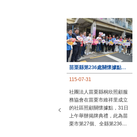
苗栗縣第236處關懷據點在苗栗市維祥里揭牌
115-07-31
社團法人苗栗縣桐欣照顧服
務協會在苗栗市維祥里成立
的社區照顧關懷據點，31日
上午舉辦揭牌典禮，此為苗
栗市第27個、全縣第236處
的據點。苗栗縣長鍾東錦上