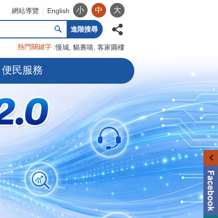
小
中
大
網站導覽
English
進階搜尋
熱門關鍵字
慢城
貓裏喵
客家圓樓
便民服務