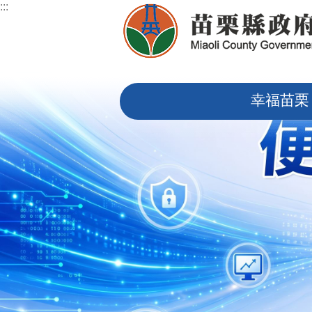
:::
跳到主要內容區塊
:::
幸福苗栗