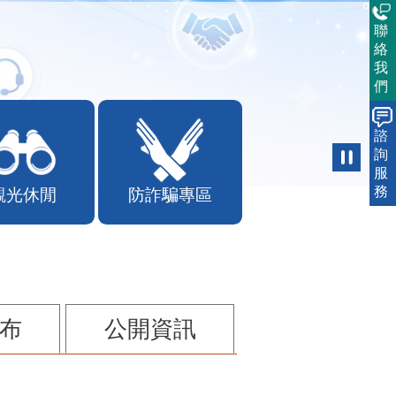
聯
絡
我
們
諮
詢
服
務
觀光休閒
防詐騙專區
布
公開資訊