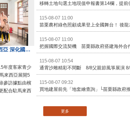
移轉土地勾選土地現值申報書第14欄，提前
115-08-07 11:00
115-08-07 11:00
苗栗客家青少年訪問團前進馬來西亞 深化國際客家文化交流
115-08-07 10:54
15年度客家青少
通霄沙雕精彩不間斷 8/8父親節風箏展演 8
馬來西亞展開5
115-08-07 09:32
除參訪據點由檳
買地建屋前先「地套繪查詢」└苗栗縣政府
更配合駐馬來西
更多