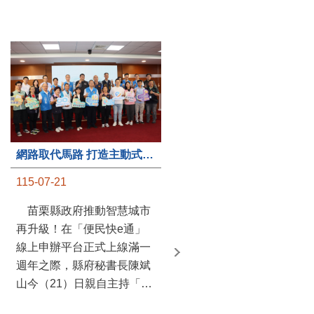
第235處關懷據點揭牌運作 縣長宣布共餐補助將加碼到1萬元
網路取代馬路 打造主動式數位便民服務 苗栗便民快e通 2.0智慧升級啟用
115-07-20
115-07-21
苗栗縣政府攜手牧田家庭
苗栗縣政府推動智慧城市
關懷協會，在頭屋鄉設立的
再升級！在「便民快e通」
社區照顧關懷據點20日揭牌
線上申辦平台正式上線滿一
運作，這是鄉內第6個、全
週年之際，縣府秘書長陳斌
縣第235處的據點；縣長鍾
山今（21）日親自主持「便
東錦在主持揭牌儀式推進據
民快e通 2.0 啟用記者會」，
點總數的同時，也宣布年底