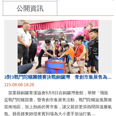
公開資訊
3對3戰鬥陀螺團體賽決戰銅鑼灣 青創市集展售為父親節增添繽紛
115-08-08 18:26
苗栗縣銅鑼青溪協會8月8日在銅鑼灣會館，舉辦「飛龍
盃戰鬥陀螺競賽」暨青創市集展售活動，戰鬥陀螺旋風襲捲
苗南地區，加上熱絡的菁市集，讓父親節更添熱鬧與溫馨氣
氛。縣長鍾東錦偕來賓到場為大小選手加油打氣 ...