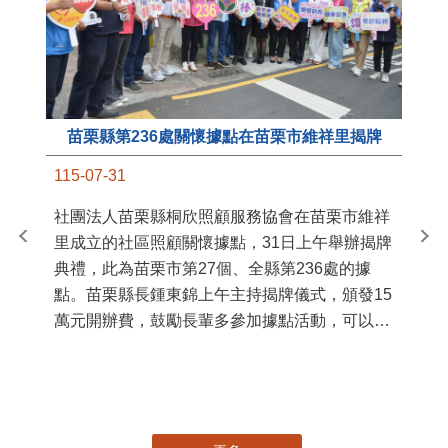
苗栗縣第236處關懷據點在苗栗市維祥里揭牌
11
115-07-31
國
社團法人苗栗縣桐欣照顧服務協會在苗栗市維祥
苗
里成立的社區照顧關懷據點，31日上午舉辦揭牌
署
典禮，此為苗栗市第27個、全縣第236處的據
作
點。苗栗縣長鍾東錦上午主持揭牌儀式，頒發15
縣
萬元開辦費，鼓勵長輩多參加據點活動，可以更
手
加健康、長壽。 坐落於苗栗市維祥里光華街89
號的社區照顧關懷據點，今 ...