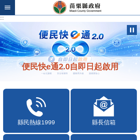
跳到主要內容區塊
:::
:::
便民快e通2.0自即日起啟用
縣民熱線1999
縣長信箱