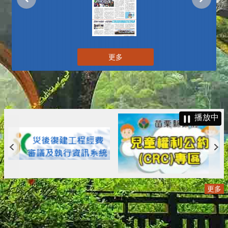
更多
播放中
更多