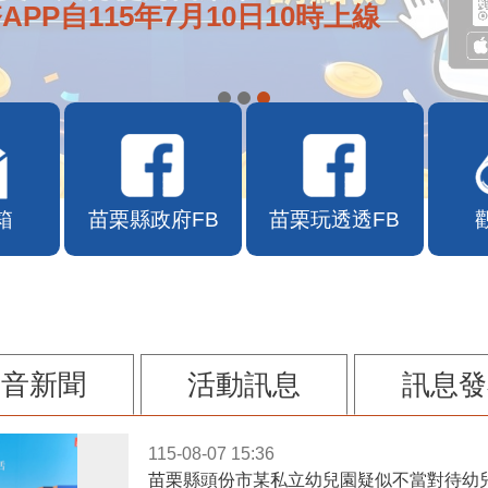
e通2.0自即日起啟用
箱
苗栗縣政府FB
苗栗玩透透FB
影音新聞
活動訊息
訊息發
115-08-07 15:36