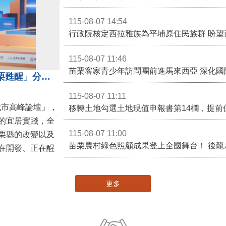
苗栗縣頭份市某私立幼兒園疑似不當對待幼
115-08-07 14:54
115-08-07 11:46
苗栗客家青少年訪問團前進馬來西亞 深化國
苗栗縣長鍾東錦受邀演講 「苗栗甦醒」分享近年轉變
115-08-07 11:11
城市高峰論壇」，
移轉土地勾選土地現值申報書第14欄，提前
的宜居實踐，全
115-08-07 11:00
栗縣的改變以及
在開發、正在醒
更多