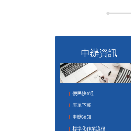
申辦資訊
便民快e通
表單下載
申辦須知