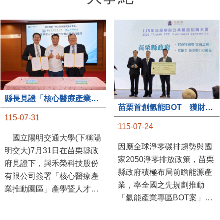
大事紀
縣長見證「核心醫療產業推動園區」產學合作簽約儀式
苗栗首創氫能BOT 獲財政部「突破之翼」肯定
115-07-31
115-07-24
國立陽明交通大學(下稱陽
因應全球淨零碳排趨勢與國
明交大)7月31日在苗栗縣政
家2050淨零排放政策，苗栗
府見證下，與禾榮科技股份
縣政府積極布局前瞻能源產
有限公司簽署「核心醫療產
業，率全國之先規劃推動
業推動園區」產學暨人才培
「氫能產業專區BOT案」，
育合作備忘錄，為苗栗產業
透過促進民間參與公共建設