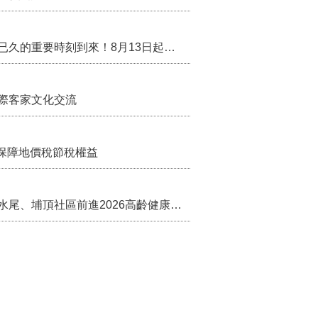
兒案件說明稿
行政院核定西拉雅族為平埔原住民族群 盼望已久的重要時刻到來！8月13日起受理民族成員名冊登記
際客家文化交流
保障地價稅節稅權益
苗栗農村綠色照顧成果登上全國舞台！ 後龍水尾、埔頂社區前進2026高齡健康產業博覽會