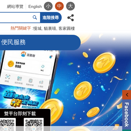
小
中
大
網站導覽
English
進階搜尋
熱門關鍵字
慢城
貓裏喵
客家圓樓
便民服務