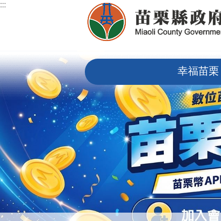
:::
跳到主要內容區塊
:::
幸福苗栗