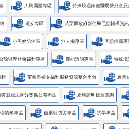
臺
人民團體專區
特殊境遇家庭暨弱勢兒童及
網
道安專區
苗栗縣政府新住民照顧輔導資訊
小黑蚊防治區
無人機專區
客語推廣專
盈餘辦理社會福利專區
廉能透明專區
特殊境
專區
苗栗縣婦女福利服務資源整合平台
農業
衝突迴避法身分關係公開專區
產地證明標章查詢
管理情形專區
苗栗縣防災專區
抗旱專區