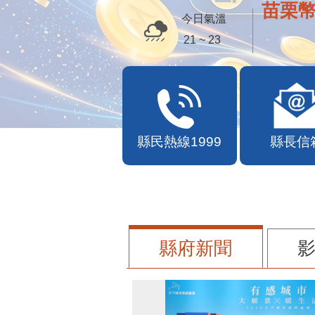
便民快
今日氣溫
21 ~ 23
縣民熱線1999
縣長信
縣府新聞