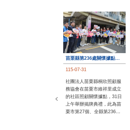
苗栗縣第236處關懷據點在苗栗市維祥里揭牌
115-07-31
社團法人苗栗縣桐欣照顧服
務協會在苗栗市維祥里成立
的社區照顧關懷據點，31日
上午舉辦揭牌典禮，此為苗
栗市第27個、全縣第236處
的據點。苗栗縣長鍾東錦上