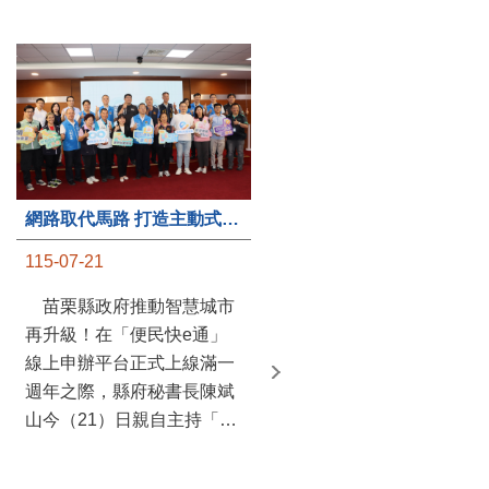
第235處關懷據點揭牌運作 縣長宣布共餐補助將加碼到1萬元
網路取代馬路 打造主動式數位便民服務 苗栗便民快e通 2.0智慧升級啟用
115-07-20
115-07-21
苗栗縣政府攜手牧田家庭
苗栗縣政府推動智慧城市
關懷協會，在頭屋鄉設立的
再升級！在「便民快e通」
社區照顧關懷據點20日揭牌
線上申辦平台正式上線滿一
運作，這是鄉內第6個、全
週年之際，縣府秘書長陳斌
縣第235處的據點；縣長鍾
山今（21）日親自主持「便
東錦在主持揭牌儀式推進據
民快e通 2.0 啟用記者會」，
點總數的同時，也宣布年底