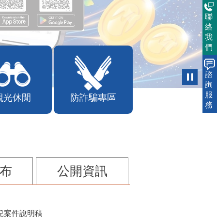
聯
絡
我
們
諮
詢
服
務
觀光休閒
防詐騙專區
布
公開資訊