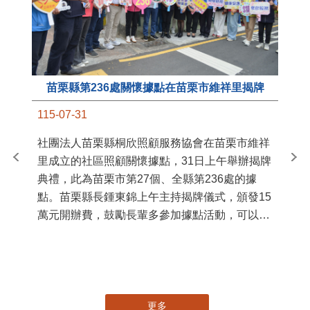
苗栗縣第236處關懷據點在苗栗市維祥里揭牌
11
115-07-31
國
社團法人苗栗縣桐欣照顧服務協會在苗栗市維祥
苗
里成立的社區照顧關懷據點，31日上午舉辦揭牌
署
典禮，此為苗栗市第27個、全縣第236處的據
作
點。苗栗縣長鍾東錦上午主持揭牌儀式，頒發15
縣
萬元開辦費，鼓勵長輩多參加據點活動，可以更
手
加健康、長壽。 坐落於苗栗市維祥里光華街89
號的社區照顧關懷據點，今 ...
更多