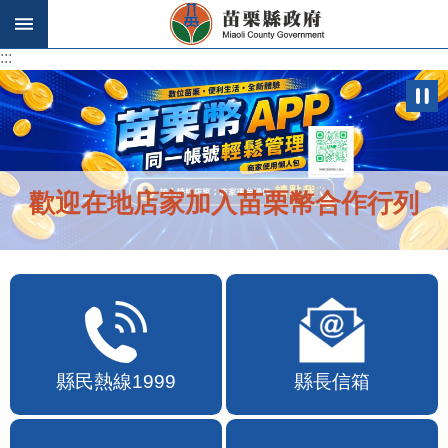
跳到主要內容區塊
:::
:::
歡迎在地店家加入苗栗幣合作行列
縣民熱線1999
縣長信箱