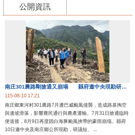
公開資訊
南庄301農路剛搶通又崩塌 縣府邀中央現勘研議短中長期治理方案
115-08-10 17:21
南庄鄉東河村301農路7月遭巴威颱風侵襲，造成路基掏空
與邊坡滑落，影響農民通行與農產運輸。7月31日搶通臨時
便道後，8月9日再度因白海豚颱風挾帶的豪雨崩塌。縣府
10日邀中央及南庄鄉公所現勘，研議短、 ...