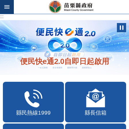
跳到主要內容區塊
:::
:::
便民快e通2.0自即日起啟用
縣民熱線1999
縣長信箱