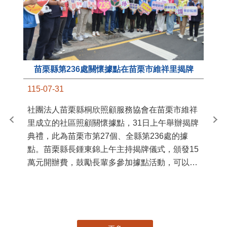
苗栗縣第236處關懷據點在苗栗市維祥里揭牌
11
115-07-31
國
社團法人苗栗縣桐欣照顧服務協會在苗栗市維祥
苗
里成立的社區照顧關懷據點，31日上午舉辦揭牌
署
典禮，此為苗栗市第27個、全縣第236處的據
作
點。苗栗縣長鍾東錦上午主持揭牌儀式，頒發15
縣
萬元開辦費，鼓勵長輩多參加據點活動，可以更
手
加健康、長壽。 坐落於苗栗市維祥里光華街89
號的社區照顧關懷據點，今 ...