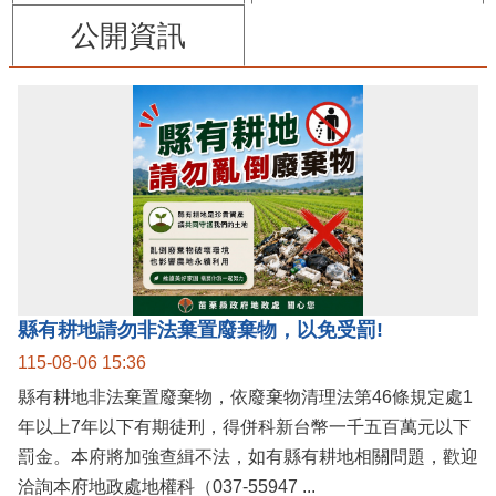
公開資訊
縣有耕地請勿非法棄置廢棄物，以免受罰!
115-08-06 15:36
縣有耕地非法棄置廢棄物，依廢棄物清理法第46條規定處1
年以上7年以下有期徒刑，得併科新台幣一千五百萬元以下
罰金。本府將加強查緝不法，如有縣有耕地相關問題，歡迎
洽詢本府地政處地權科（037-55947 ...