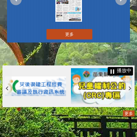
更多
播放中
更多