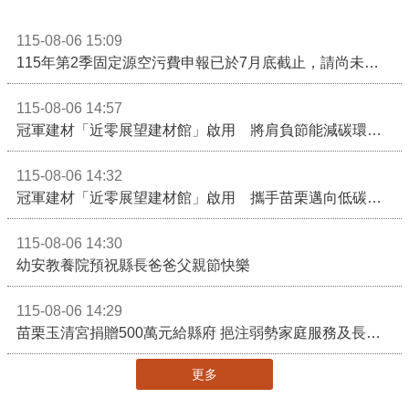
115-08-06 15:09
115年第2季固定源空污費申報已於7月底截止，請尚未申報公私場所儘速完成申繳，以免面臨滯納金及罰鍰!
115-08-06 14:57
冠軍建材「近零展望建材館」啟用 將肩負節能減碳環境教育重任
115-08-06 14:32
冠軍建材「近零展望建材館」啟用 攜手苗栗邁向低碳建築新未來
115-08-06 14:30
幼安教養院預祝縣長爸爸父親節快樂
115-08-06 14:29
苗栗玉清宮捐贈500萬元給縣府 挹注弱勢家庭服務及長照醫療資源
更多