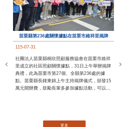
苗栗縣第236處關懷據點在苗栗市維祥里揭牌
11
115-07-31
國
社團法人苗栗縣桐欣照顧服務協會在苗栗市維祥
苗
里成立的社區照顧關懷據點，31日上午舉辦揭牌
署
典禮，此為苗栗市第27個、全縣第236處的據
作
點。苗栗縣長鍾東錦上午主持揭牌儀式，頒發15
縣
萬元開辦費，鼓勵長輩多參加據點活動，可以更
手
加健康、長壽。 坐落於苗栗市維祥里光華街89
號的社區照顧關懷據點，今 ...
更多