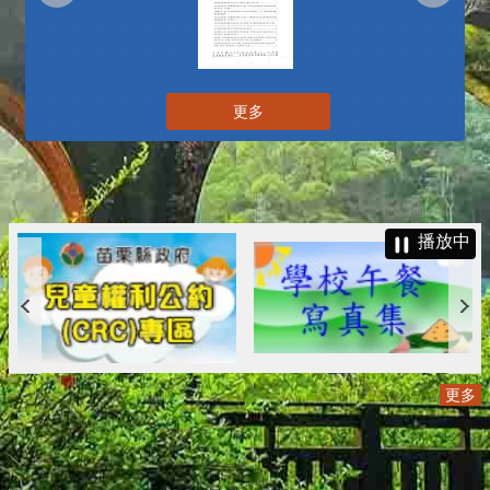
更多
播放中
更多