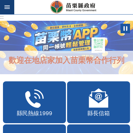
跳到主要內容區塊
:::
:::
歡迎在地店家加入苗栗幣合作行列
縣民熱線1999
縣長信箱