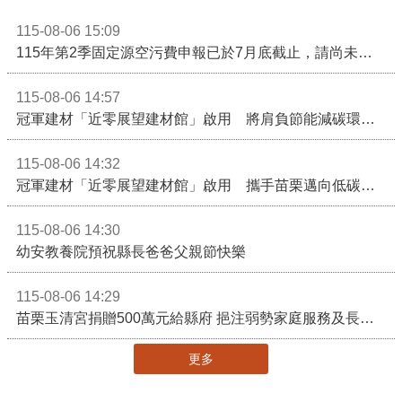
115-08-06 15:09
115年第2季固定源空污費申報已於7月底截止，請尚未申報公私場所儘速完成申繳，以免面臨滯納金及罰鍰!
115-08-06 14:57
冠軍建材「近零展望建材館」啟用 將肩負節能減碳環境教育重任
115-08-06 14:32
冠軍建材「近零展望建材館」啟用 攜手苗栗邁向低碳建築新未來
115-08-06 14:30
幼安教養院預祝縣長爸爸父親節快樂
115-08-06 14:29
苗栗玉清宮捐贈500萬元給縣府 挹注弱勢家庭服務及長照醫療資源
更多