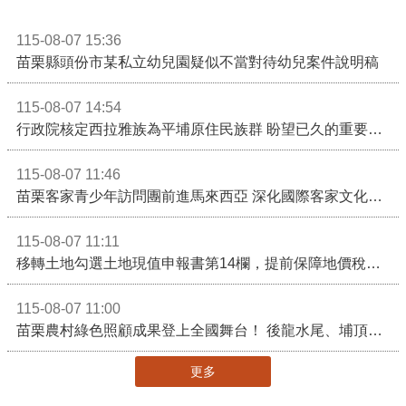
115-08-07 15:36
苗栗縣頭份市某私立幼兒園疑似不當對待幼兒案件說明稿
115-08-07 14:54
行政院核定西拉雅族為平埔原住民族群 盼望已久的重要時刻到來！8月13日起受理民族成員名冊登記
115-08-07 11:46
苗栗客家青少年訪問團前進馬來西亞 深化國際客家文化交流
115-08-07 11:11
移轉土地勾選土地現值申報書第14欄，提前保障地價稅節稅權益
115-08-07 11:00
苗栗農村綠色照顧成果登上全國舞台！ 後龍水尾、埔頂社區前進2026高齡健康產業博覽會
更多