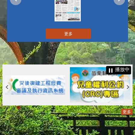
更多
播放中
更多