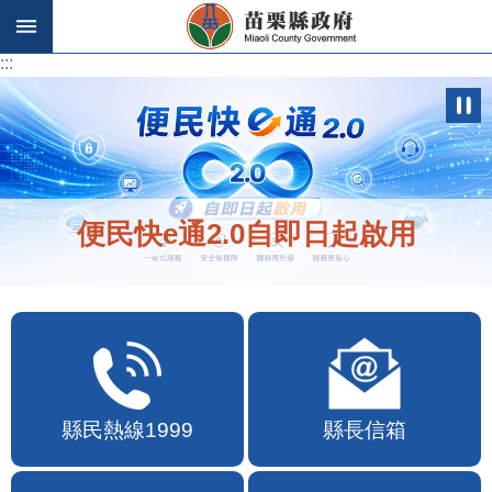
跳到主要內容區塊
:::
:::
便民快e通2.0自即日起啟用
縣民熱線1999
縣長信箱