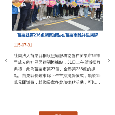
苗栗縣第236處關懷據點在苗栗市維祥里揭牌
11
115-07-31
國
社團法人苗栗縣桐欣照顧服務協會在苗栗市維祥
苗
里成立的社區照顧關懷據點，31日上午舉辦揭牌
署
典禮，此為苗栗市第27個、全縣第236處的據
作
點。苗栗縣長鍾東錦上午主持揭牌儀式，頒發15
縣
萬元開辦費，鼓勵長輩多參加據點活動，可以更
手
加健康、長壽。 坐落於苗栗市維祥里光華街89
號的社區照顧關懷據點，今 ...