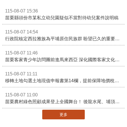
115-08-07 15:36
苗栗縣頭份市某私立幼兒園疑似不當對待幼兒案件說明稿
115-08-07 14:54
行政院核定西拉雅族為平埔原住民族群 盼望已久的重要時刻到來！8月13日起受理民族成員名冊登記
115-08-07 11:46
苗栗客家青少年訪問團前進馬來西亞 深化國際客家文化交流
115-08-07 11:11
移轉土地勾選土地現值申報書第14欄，提前保障地價稅節稅權益
115-08-07 11:00
苗栗農村綠色照顧成果登上全國舞台！ 後龍水尾、埔頂社區前進2026高齡健康產業博覽會
更多