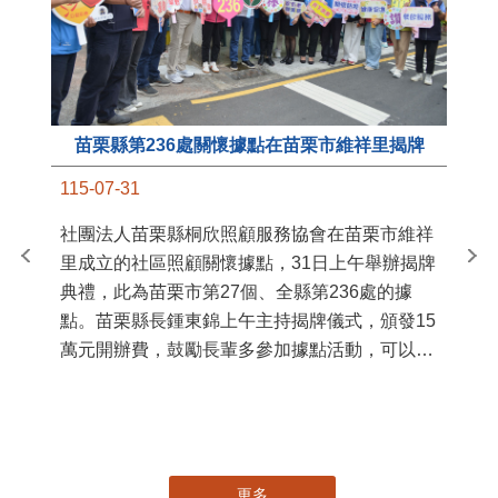
苗栗縣第236處關懷據點在苗栗市維祥里揭牌
11
115-07-31
國
社團法人苗栗縣桐欣照顧服務協會在苗栗市維祥
苗
里成立的社區照顧關懷據點，31日上午舉辦揭牌
署
典禮，此為苗栗市第27個、全縣第236處的據
作
點。苗栗縣長鍾東錦上午主持揭牌儀式，頒發15
縣
萬元開辦費，鼓勵長輩多參加據點活動，可以更
手
加健康、長壽。 坐落於苗栗市維祥里光華街89
號的社區照顧關懷據點，今 ...