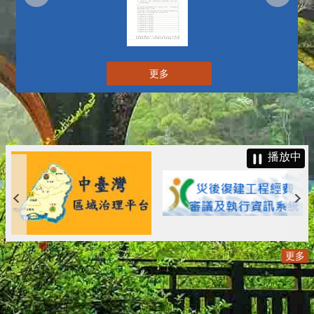
更多
播放中
更多