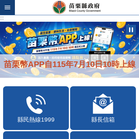
跳到主要內容區塊
:::
:::
便民快e通2.0自即日起啟用
縣民熱線1999
縣長信箱