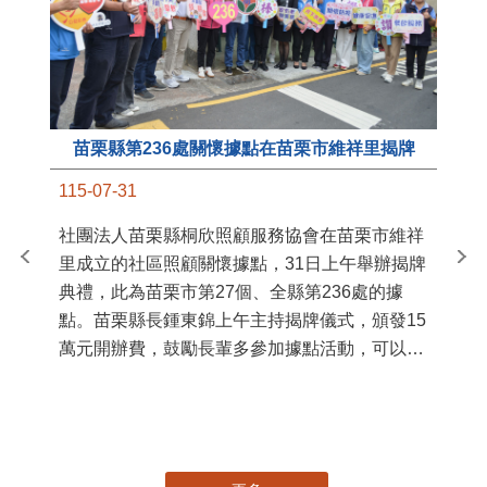
苗栗縣第236處關懷據點在苗栗市維祥里揭牌
11
115-07-31
國
社團法人苗栗縣桐欣照顧服務協會在苗栗市維祥
苗
里成立的社區照顧關懷據點，31日上午舉辦揭牌
署
典禮，此為苗栗市第27個、全縣第236處的據
作
點。苗栗縣長鍾東錦上午主持揭牌儀式，頒發15
縣
萬元開辦費，鼓勵長輩多參加據點活動，可以更
手
加健康、長壽。 坐落於苗栗市維祥里光華街89
號的社區照顧關懷據點，今 ...