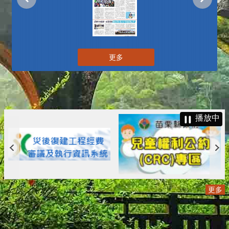
更多
播放中
更多