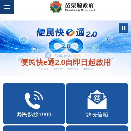
跳到主要內容區塊
:::
:::
便民快e通2.0自即日起啟用
縣民熱線1999
縣長信箱