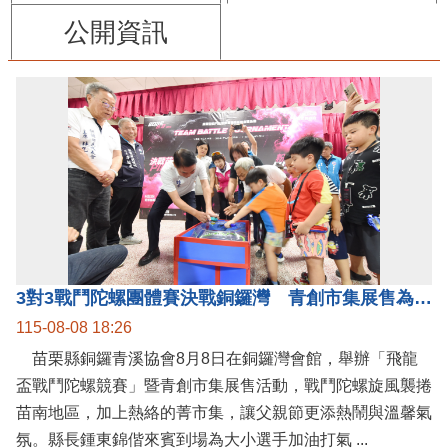
公開資訊
3對3戰鬥陀螺團體賽決戰銅鑼灣 青創市集展售為父親節增添繽紛
115-08-08 18:26
苗栗縣銅鑼青溪協會8月8日在銅鑼灣會館，舉辦「飛龍
盃戰鬥陀螺競賽」暨青創市集展售活動，戰鬥陀螺旋風襲捲
苗南地區，加上熱絡的菁市集，讓父親節更添熱鬧與溫馨氣
氛。縣長鍾東錦偕來賓到場為大小選手加油打氣 ...