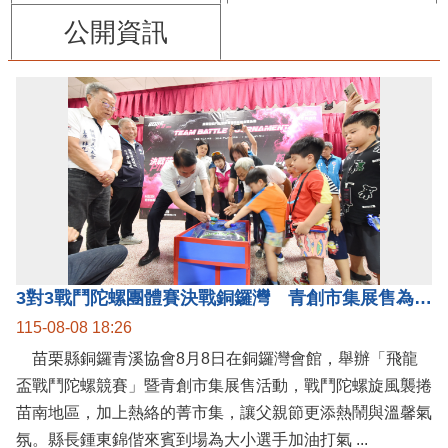
公開資訊
3對3戰鬥陀螺團體賽決戰銅鑼灣 青創市集展售為父親節增添繽紛
115-08-08 18:26
苗栗縣銅鑼青溪協會8月8日在銅鑼灣會館，舉辦「飛龍
盃戰鬥陀螺競賽」暨青創市集展售活動，戰鬥陀螺旋風襲捲
苗南地區，加上熱絡的菁市集，讓父親節更添熱鬧與溫馨氣
氛。縣長鍾東錦偕來賓到場為大小選手加油打氣 ...