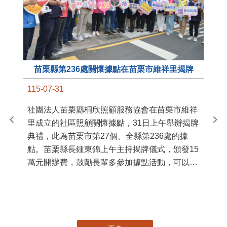
苗栗縣第236處關懷據點在苗栗市維祥里揭牌
11
115-07-31
國
社團法人苗栗縣桐欣照顧服務協會在苗栗市維祥
苗
里成立的社區照顧關懷據點，31日上午舉辦揭牌
署
典禮，此為苗栗市第27個、全縣第236處的據
作
點。苗栗縣長鍾東錦上午主持揭牌儀式，頒發15
縣
萬元開辦費，鼓勵長輩多參加據點活動，可以更
手
加健康、長壽。 坐落於苗栗市維祥里光華街89
號的社區照顧關懷據點，今 ...