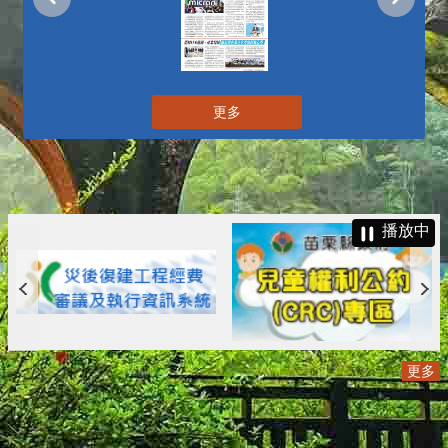
更多
播放中
更多