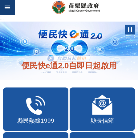
跳到主要內容區塊
:::
:::
便民快e通2.0自即日起啟用
縣民熱線1999
縣長信箱