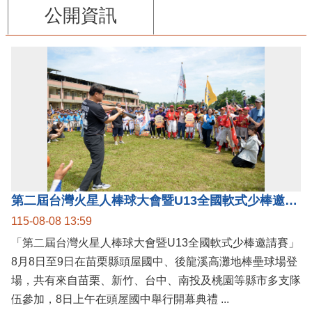
公開資訊
第二屆台灣火星人棒球大會暨U13全國軟式少棒邀請賽在苗栗舉辦
115-08-08 13:59
「第二屆台灣火星人棒球大會暨U13全國軟式少棒邀請賽」
8月8日至9日在苗栗縣頭屋國中、後龍溪高灘地棒壘球場登
場，共有來自苗栗、新竹、台中、南投及桃園等縣市多支隊
伍參加，8日上午在頭屋國中舉行開幕典禮 ...