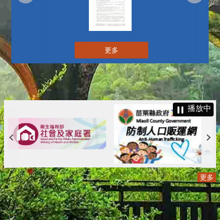
更多
播放中
更多