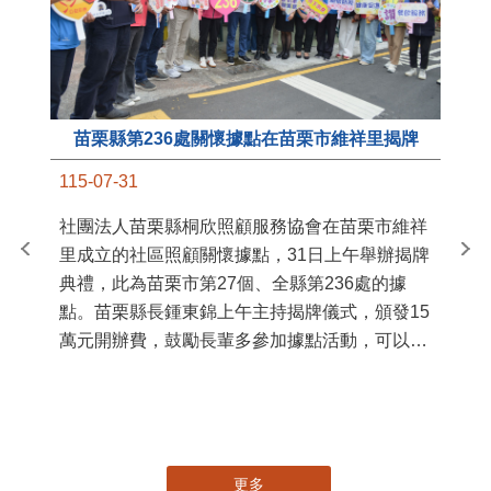
苗栗縣第236處關懷據點在苗栗市維祥里揭牌
11
115-07-31
國
社團法人苗栗縣桐欣照顧服務協會在苗栗市維祥
苗
里成立的社區照顧關懷據點，31日上午舉辦揭牌
署
典禮，此為苗栗市第27個、全縣第236處的據
作
點。苗栗縣長鍾東錦上午主持揭牌儀式，頒發15
縣
萬元開辦費，鼓勵長輩多參加據點活動，可以更
手
加健康、長壽。 坐落於苗栗市維祥里光華街89
號的社區照顧關懷據點，今 ...
更多