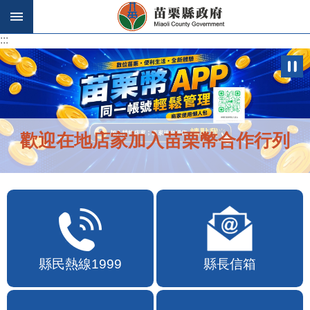
跳到主要內容區塊
:::
:::
歡迎在地店家加入苗栗幣合作行列
縣民熱線1999
縣長信箱