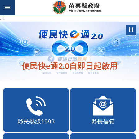
跳到主要內容區塊
:::
:::
歡迎在地店家加入苗栗幣合作行列
縣民熱線1999
縣長信箱