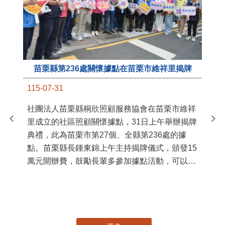
苗栗縣第236處關懷據點在苗栗市維祥里揭牌
11
115-07-31
國
社團法人苗栗縣桐欣照顧服務協會在苗栗市維祥
苗
里成立的社區照顧關懷據點，31日上午舉辦揭牌
署
典禮，此為苗栗市第27個、全縣第236處的據
作
點。苗栗縣長鍾東錦上午主持揭牌儀式，頒發15
縣
萬元開辦費，鼓勵長輩多參加據點活動，可以更
手
加健康、長壽。 坐落於苗栗市維祥里光華街89
號的社區照顧關懷據點，今 ...
更多