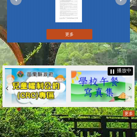
更多
播放中
更多