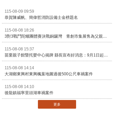
115-08-09 09:59
恭賀陳威帆、簡偉哲消防設備士金榜題名
115-08-08 18:26
3對3戰鬥陀螺團體賽決戰銅鑼灣 青創市集展售為父親節增添繽紛
115-08-08 15:37
苗栗親子館暨托嬰中心揭牌 縣長宣布好消息：9月1日起調降臨時托嬰費用
115-08-08 14:14
大湖鄉東興村東興楓葉地圖過後500公尺車禍案件
115-08-08 14:10
後龍鎮福寧里頭湖車禍案件
更多