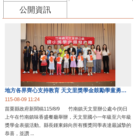
公開資訊
地方各界齊心支持教育 天文里獎學金鼓勵學童勇敢追夢
115-08-09 11:24
苗栗縣政府新聞稿115/8/9 竹南鎮天文里辦公處今(9)日
上午在竹南鎮味香盛餐廳舉辦，天文里國小一年級至六年級
獎學金表揚活動。縣長鍾東錦向所有獲獎同學表達最誠摯的
恭喜，並讚 ...