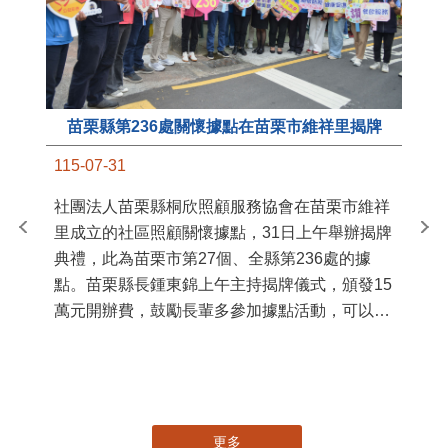
苗栗縣第236處關懷據點在苗栗市維祥里揭牌
11
115-07-31
國
社團法人苗栗縣桐欣照顧服務協會在苗栗市維祥
苗
里成立的社區照顧關懷據點，31日上午舉辦揭牌
署
典禮，此為苗栗市第27個、全縣第236處的據
作
點。苗栗縣長鍾東錦上午主持揭牌儀式，頒發15
縣
萬元開辦費，鼓勵長輩多參加據點活動，可以更
手
加健康、長壽。 坐落於苗栗市維祥里光華街89
號的社區照顧關懷據點，今 ...
更多