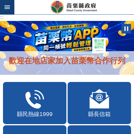
跳到主要內容區塊
:::
:::
歡迎在地店家加入苗栗幣合作行列
縣民熱線1999
縣長信箱