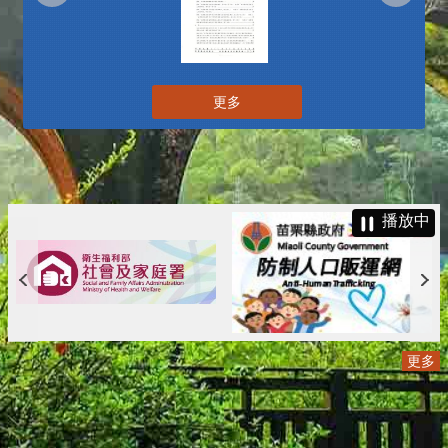
更多
播放中
更多