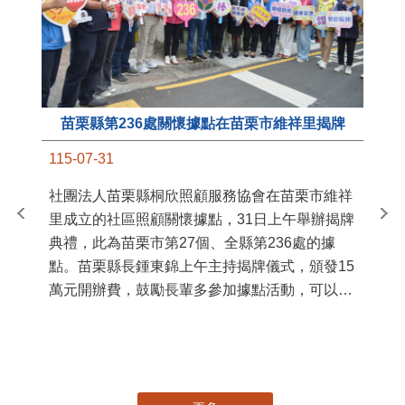
苗栗縣第236處關懷據點在苗栗市維祥里揭牌
11
115-07-31
國
社團法人苗栗縣桐欣照顧服務協會在苗栗市維祥
苗
里成立的社區照顧關懷據點，31日上午舉辦揭牌
署
典禮，此為苗栗市第27個、全縣第236處的據
作
點。苗栗縣長鍾東錦上午主持揭牌儀式，頒發15
縣
萬元開辦費，鼓勵長輩多參加據點活動，可以更
手
加健康、長壽。 坐落於苗栗市維祥里光華街89
號的社區照顧關懷據點，今 ...