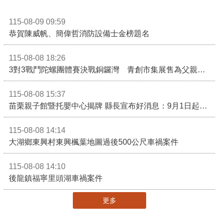
115-08-09 09:59
恭賀陳威帆、簡偉哲消防設備士金榜題名
115-08-08 18:26
3對3戰鬥陀螺團體賽決戰銅鑼灣 青創市集展售為父親節增添繽紛
115-08-08 15:37
苗栗親子館暨托嬰中心揭牌 縣長宣布好消息：9月1日起調降臨時托嬰費用
115-08-08 14:14
大湖鄉東興村東興楓葉地圖過後500公尺車禍案件
115-08-08 14:10
後龍鎮福寧里頭湖車禍案件
更多