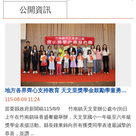
公開資訊
地方各界齊心支持教育 天文里獎學金鼓勵學童勇敢追夢
115-08-09 11:24
苗栗縣政府新聞稿115/8/9 竹南鎮天文里辦公處今(9)日
上午在竹南鎮味香盛餐廳舉辦，天文里國小一年級至六年級
獎學金表揚活動。縣長鍾東錦向所有獲獎同學表達最誠摯的
恭喜，並讚 ...