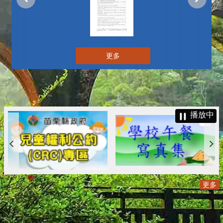
更多
播放中
更多