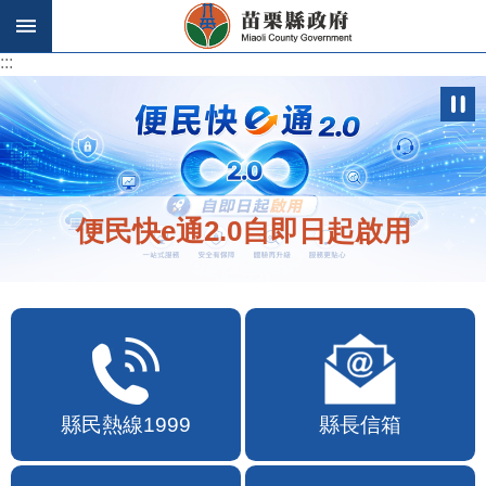
跳到主要內容區塊
:::
:::
便民快e通2.0自即日起啟用
縣民熱線1999
縣長信箱