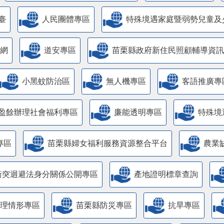
臺
人民團體專區
特殊境遇家庭暨弱勢兒童及
網
道安專區
苗栗縣政府新住民照顧輔導資訊
小黑蚊防治區
無人機專區
客語推廣專
盈餘辦理社會福利專區
廉能透明專區
特殊境
專區
苗栗縣婦女福利服務資源整合平台
農業
衝突迴避法身分關係公開專區
產地證明標章查詢
管理情形專區
苗栗縣防災專區
抗旱專區