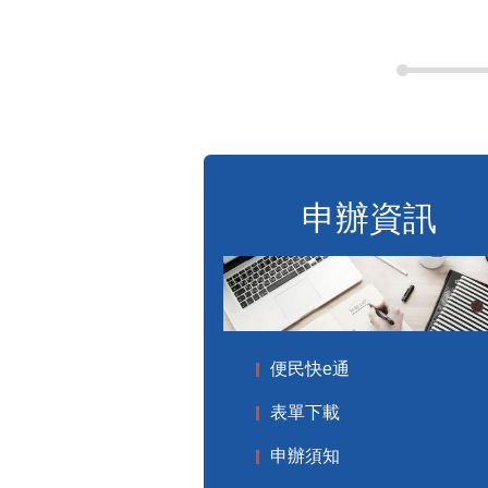
申辦資訊
便民快e通
表單下載
申辦須知