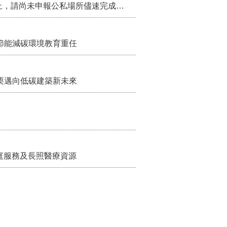
115年第2季固定源空污費申報已於7月底截止，請尚未申報公私場所儘速完成申繳，以免面臨滯納金及罰鍰!
節能減碳環境教育重任
栗邁向低碳建築新未來
家庭服務及長照醫療資源