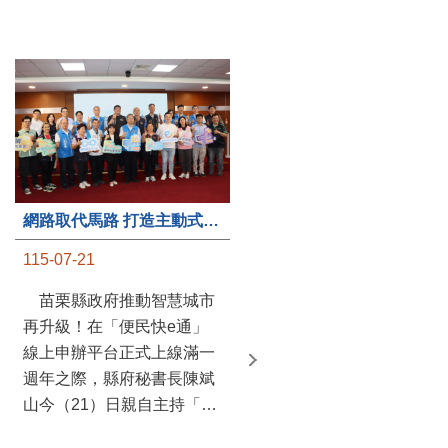
第235處關懷據點揭牌運作 縣長宣布共餐補助將加碼到1萬元
網路取代馬路 打造主動式數位便民服務 苗栗便民快e通 2.0智慧升級啟用
115-07-20
115-07-21
苗栗縣政府攜手牧田家庭
苗栗縣政府推動智慧城市
關懷協會，在頭屋鄉設立的
再升級！在「便民快e通」
社區照顧關懷據點20日揭牌
線上申辦平台正式上線滿一
運作，這是鄉內第6個、全
週年之際，縣府秘書長陳斌
縣第235處的據點；縣長鍾
山今（21）日親自主持「便
東錦在主持揭牌儀式推進據
民快e通 2.0 啟用記者會」，
點總數的同時，也宣布年底