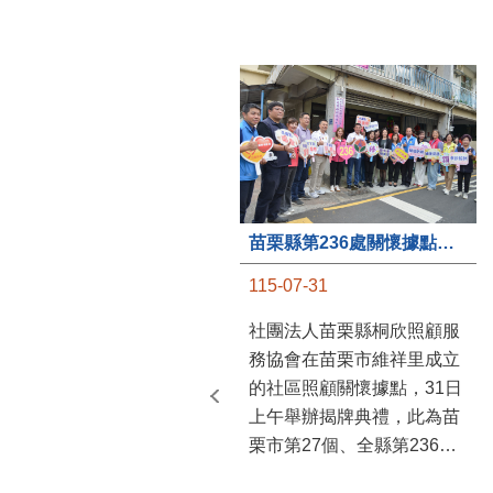
苗栗縣第236處關懷據點在苗栗市維祥里揭牌
115-07-31
社團法人苗栗縣桐欣照顧服
務協會在苗栗市維祥里成立
的社區照顧關懷據點，31日
上午舉辦揭牌典禮，此為苗
栗市第27個、全縣第236處
的據點。苗栗縣長鍾東錦上