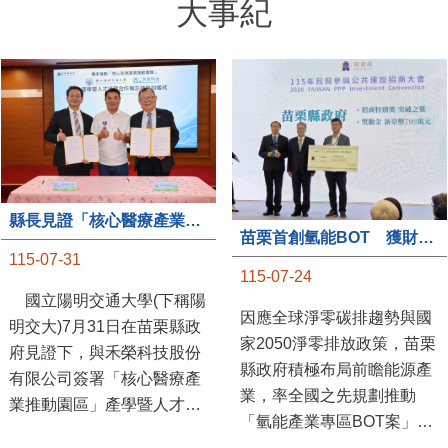
大事紀
縣長見證「核心醫療產業推動園區」產學合作簽約儀式
苗栗首創氫能BOT 獲財政部「突破之翼」肯定
115-07-31
115-07-24
國立陽明交通大學(下稱陽
因應全球淨零碳排趨勢與國
明交大)7月31日在苗栗縣政
家2050淨零排放政策，苗栗
府見證下，與禾榮科技股份
縣政府積極布局前瞻能源產
有限公司簽署「核心醫療產
業，率全國之先規劃推動
業推動園區」產學暨人才培
「氫能產業專區BOT案」，
育合作備忘錄，為苗栗產業
透過促進民間參與公共建設