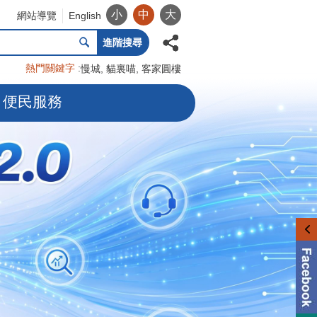
小
中
大
網站導覽
English
進階搜尋
熱門關鍵字
慢城
貓裏喵
客家圓樓
便民服務