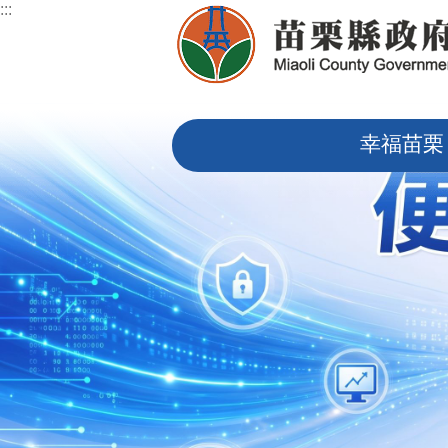
:::
跳到主要內容區塊
:::
幸福苗栗