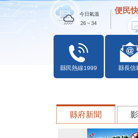
便民快
今日氣溫
26 ~ 34
縣民熱線1999
縣長信
縣府新聞