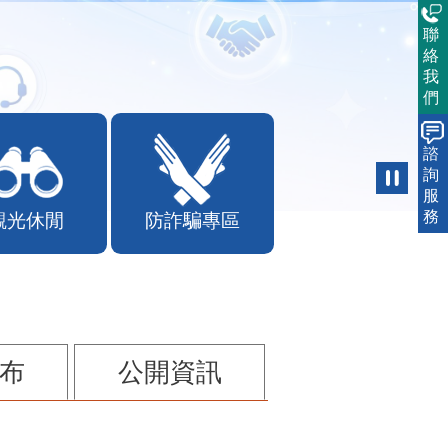
聯
絡
我
們
諮
詢
服
務
觀光休閒
防詐騙專區
布
公開資訊