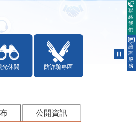
聯
絡
我
們
諮
詢
服
務
觀光休閒
防詐騙專區
布
公開資訊