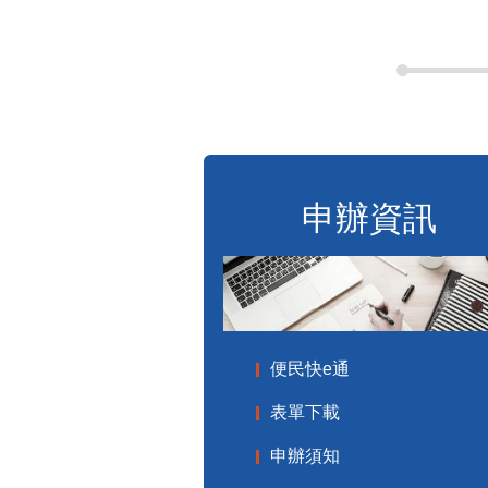
申辦資訊
便民快e通
表單下載
申辦須知