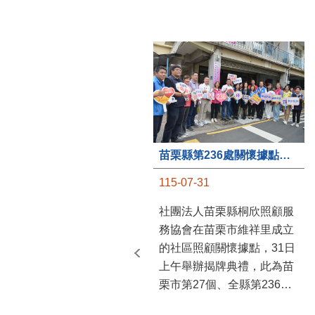
苗栗縣第236處關懷據點在苗栗市維祥里揭牌
115-07-31
社團法人苗栗縣桐欣照顧服
務協會在苗栗市維祥里成立
的社區照顧關懷據點，31日
上午舉辦揭牌典禮，此為苗
栗市第27個、全縣第236處
的據點。苗栗縣長鍾東錦上