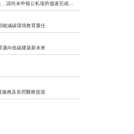
115年第2季固定源空污費申報已於7月底截止，請尚未申報公私場所儘速完成申繳，以免面臨滯納金及罰鍰!
節能減碳環境教育重任
栗邁向低碳建築新未來
家庭服務及長照醫療資源