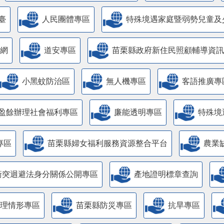
臺
人民團體專區
特殊境遇家庭暨弱勢兒童及
網
道安專區
苗栗縣政府新住民照顧輔導資訊
小黑蚊防治區
無人機專區
客語推廣專
盈餘辦理社會福利專區
廉能透明專區
特殊境
專區
苗栗縣婦女福利服務資源整合平台
農業
衝突迴避法身分關係公開專區
產地證明標章查詢
管理情形專區
苗栗縣防災專區
抗旱專區