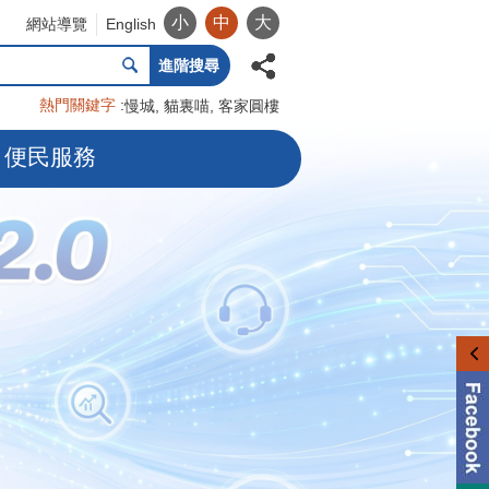
小
中
大
網站導覽
English
進階搜尋
熱門關鍵字
慢城
貓裏喵
客家圓樓
便民服務