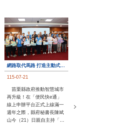
第235處關懷據點揭牌運作 縣長宣布共餐補助將加碼到1萬元
網路取代馬路 打造主動式數位便民服務 苗栗便民快e通 2.0智慧升級啟用
115-07-20
115-07-21
苗栗縣政府攜手牧田家庭
苗栗縣政府推動智慧城市
關懷協會，在頭屋鄉設立的
再升級！在「便民快e通」
社區照顧關懷據點20日揭牌
線上申辦平台正式上線滿一
運作，這是鄉內第6個、全
週年之際，縣府秘書長陳斌
縣第235處的據點；縣長鍾
山今（21）日親自主持「便
東錦在主持揭牌儀式推進據
民快e通 2.0 啟用記者會」，
點總數的同時，也宣布年底