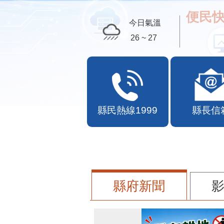
便民快
今日氣溫
26 ~ 27
縣民熱線1999
縣長信
縣府新聞