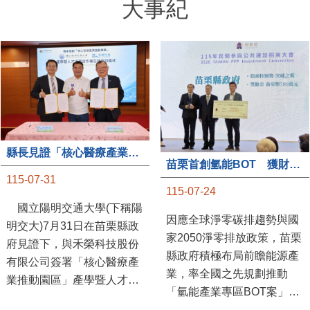
大事紀
縣長見證「核心醫療產業推動園區」產學合作簽約儀式
苗栗首創氫能BOT 獲財政部「突破之翼」肯定
115-07-31
115-07-24
國立陽明交通大學(下稱陽
因應全球淨零碳排趨勢與國
明交大)7月31日在苗栗縣政
家2050淨零排放政策，苗栗
府見證下，與禾榮科技股份
縣政府積極布局前瞻能源產
有限公司簽署「核心醫療產
業，率全國之先規劃推動
業推動園區」產學暨人才培
「氫能產業專區BOT案」，
育合作備忘錄，為苗栗產業
透過促進民間參與公共建設