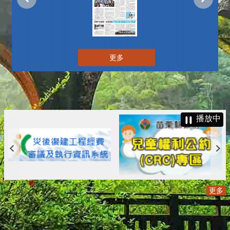
更多
播放中
更多