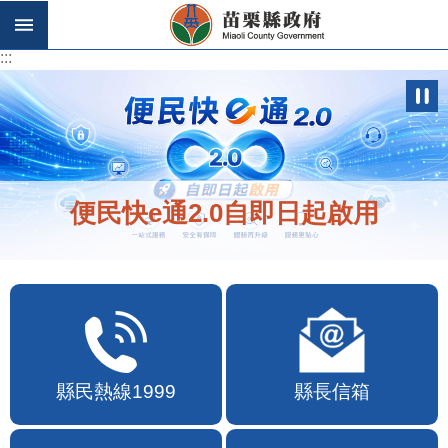
跳到主要內容區塊
:::
:::
便民快e通2.0自即日起啟用
縣民熱線1999
縣長信箱