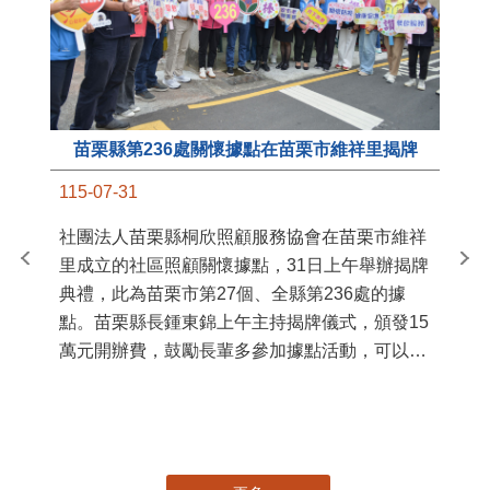
苗栗縣第236處關懷據點在苗栗市維祥里揭牌
11
115-07-31
國
社團法人苗栗縣桐欣照顧服務協會在苗栗市維祥
苗
里成立的社區照顧關懷據點，31日上午舉辦揭牌
署
典禮，此為苗栗市第27個、全縣第236處的據
作
點。苗栗縣長鍾東錦上午主持揭牌儀式，頒發15
縣
萬元開辦費，鼓勵長輩多參加據點活動，可以更
手
加健康、長壽。 坐落於苗栗市維祥里光華街89
號的社區照顧關懷據點，今 ...