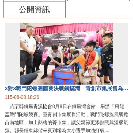
公開資訊
3對3戰鬥陀螺團體賽決戰銅鑼灣 青創市集展售為父親節增添繽紛
115-08-08 18:26
苗栗縣銅鑼青溪協會8月8日在銅鑼灣會館，舉辦「飛龍
盃戰鬥陀螺競賽」暨青創市集展售活動，戰鬥陀螺旋風襲捲
苗南地區，加上熱絡的菁市集，讓父親節更添熱鬧與溫馨氣
氛。縣長鍾東錦偕來賓到場為大小選手加油打氣 ...