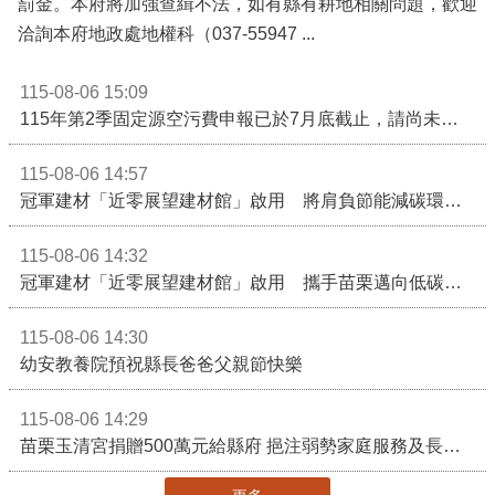
罰金。本府將加強查緝不法，如有縣有耕地相關問題，歡迎
洽詢本府地政處地權科（037-55947 ...
115-08-06 15:09
115年第2季固定源空污費申報已於7月底截止，請尚未申報公私場所儘速完成申繳，以免面臨滯納金及罰鍰!
115-08-06 14:57
冠軍建材「近零展望建材館」啟用 將肩負節能減碳環境教育重任
115-08-06 14:32
冠軍建材「近零展望建材館」啟用 攜手苗栗邁向低碳建築新未來
115-08-06 14:30
幼安教養院預祝縣長爸爸父親節快樂
115-08-06 14:29
苗栗玉清宮捐贈500萬元給縣府 挹注弱勢家庭服務及長照醫療資源