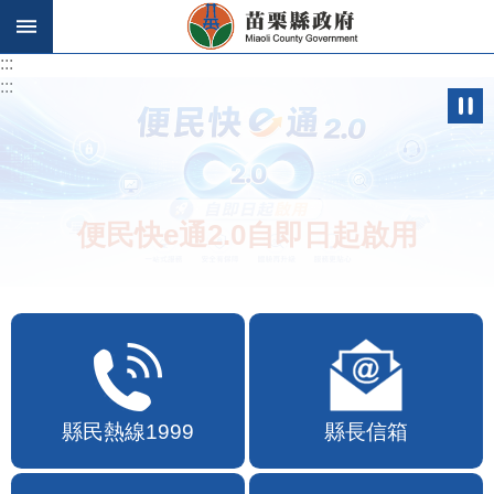
跳到主要內容區塊
:::
:::
便民快e通2.0自即日起啟用
縣民熱線1999
縣長信箱