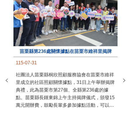
苗栗縣第236處關懷據點在苗栗市維祥里揭牌
11
115-07-31
國
社團法人苗栗縣桐欣照顧服務協會在苗栗市維祥
苗
里成立的社區照顧關懷據點，31日上午舉辦揭牌
署
典禮，此為苗栗市第27個、全縣第236處的據
作
點。苗栗縣長鍾東錦上午主持揭牌儀式，頒發15
縣
萬元開辦費，鼓勵長輩多參加據點活動，可以更
手
加健康、長壽。 坐落於苗栗市維祥里光華街89
號的社區照顧關懷據點，今 ...