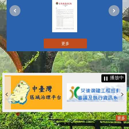
更多
播放中
更多