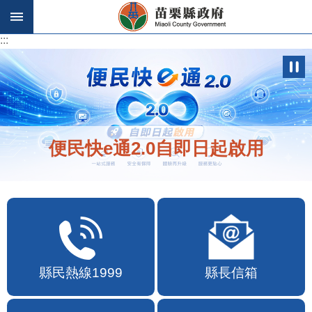
跳到主要內容區塊
:::
:::
便民快e通2.0自即日起啟用
縣民熱線1999
縣長信箱