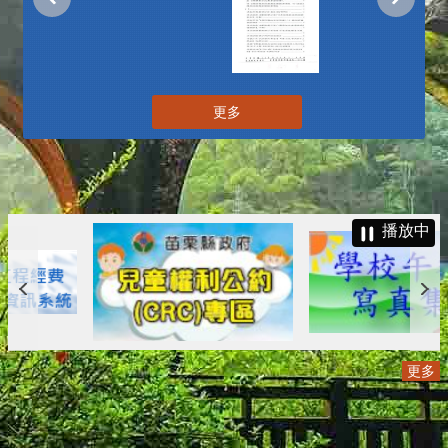
更多
播放中
更多