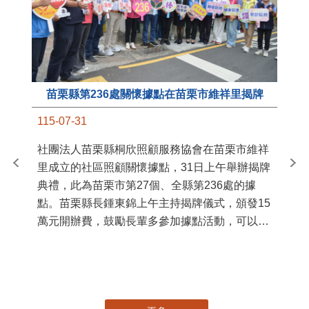
苗栗縣第236處關懷據點在苗栗市維祥里揭牌
11
115-07-31
國
社團法人苗栗縣桐欣照顧服務協會在苗栗市維祥
苗
里成立的社區照顧關懷據點，31日上午舉辦揭牌
署
典禮，此為苗栗市第27個、全縣第236處的據
作
點。苗栗縣長鍾東錦上午主持揭牌儀式，頒發15
縣
萬元開辦費，鼓勵長輩多參加據點活動，可以更
手
加健康、長壽。 坐落於苗栗市維祥里光華街89
號的社區照顧關懷據點，今 ...