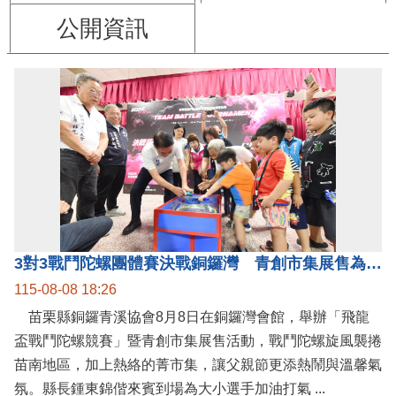
公開資訊
3對3戰鬥陀螺團體賽決戰銅鑼灣 青創市集展售為父親節增添繽紛
115-08-08 18:26
苗栗縣銅鑼青溪協會8月8日在銅鑼灣會館，舉辦「飛龍
盃戰鬥陀螺競賽」暨青創市集展售活動，戰鬥陀螺旋風襲捲
苗南地區，加上熱絡的菁市集，讓父親節更添熱鬧與溫馨氣
氛。縣長鍾東錦偕來賓到場為大小選手加油打氣 ...